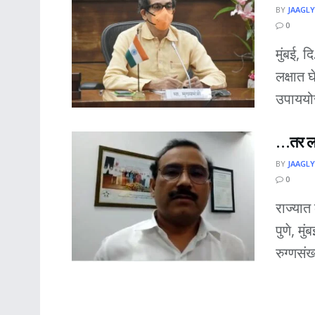
BY
JAAGLY
0
मुंबई, द
लक्षात 
उपाययोज
…तर लॉ
BY
JAAGLY
0
राज्यात
पुणे, म
रुग्णसं