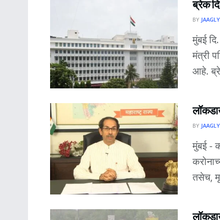
ब्रेक द
BY
JAAGLY
मुंबई द
मंत्री 
आहे. ब्र
लॉकडाउन
BY
JAAGLY
मुंबई - 
करोनाच्य
तसेच, मृत
लॉकडा