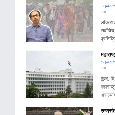
BY
JAAGLY
0
लॉकडाउ
सर्वांच
प्रतिक्
महाराष्ट
BY
JAAGLY
0
मुंबई, द
महाराष्ट
असल्याचा
रुग्णस