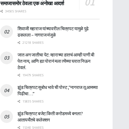
समाजासमोर ठेवला एक अनोखा आदर्श
34505 SHARES
शिवाजी महाराज यांच्यावरील चित्रपट यामुळे पुढे
ढकलला – नागराज मंजुळे
21218 SHARES
जात अन जातीचा पेट: म्हाराच्या हातचं आम्ही पाणी बी
पेत नाय, आणि ह्या पोरानं मला त्येंच्या घरात निऊन
ठेवलं.
19479 SHARES
झुंड चित्रपट:सुबोध भावे ची पोस्ट ,”नागराज तू आमच्या
पिढीचा…”
15835 SHARES
झुंड चित्रपट बजेट:किती करोडमध्ये बनला?
आतापर्यँतचे कलेक्शन
15340 SHARES