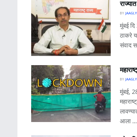
राज्या
BY
JAAGLY
मुंबई दि
ठाकरे य
संवाद सा
महाराष
BY
JAAGLY
मुंबई, 
महाराष
लावण्य
आला ...