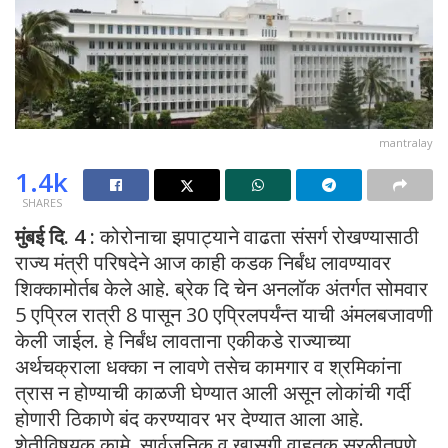
mantralay
1.4k
SHARES
मुंबई दि. 4 :
कोरोनाचा झपाट्याने वाढता संसर्ग रोखण्यासाठी
राज्य मंत्री परिषदेने आज काही कडक निर्बंध लावण्यावर
शिक्कामोर्तब केले आहे. ब्रेक दि चेन अनलॉक अंतर्गत सोमवार
5 एप्रिल रात्री 8 पासून 30 एप्रिलपर्यंन्त याची अंमलबजावणी
केली जाईल. हे निर्बंध लावताना एकीकडे राज्याच्या
अर्थचक्राला धक्का न लावणे तसेच कामगार व श्रमिकांना
त्रास न होण्याची काळजी घेण्यात आली असून लोकांची गर्दी
होणारी ठिकाणे बंद करण्यावर भर देण्यात आला आहे.
शेतीविषयक कामे, सार्वजनिक व खासगी वाहतूक सुरळीतपणे