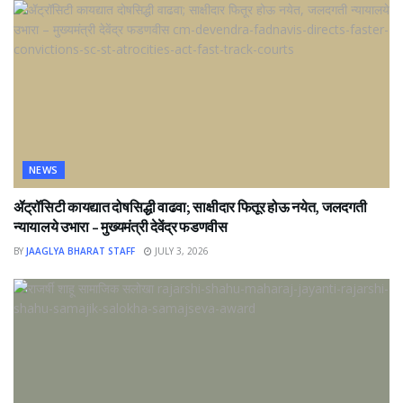
NEWS
ॲट्रॉसिटी कायद्यात दोषसिद्धी वाढवा; साक्षीदार फितूर होऊ नयेत, जलदगती
न्यायालये उभारा – मुख्यमंत्री देवेंद्र फडणवीस
BY
JAAGLYA BHARAT STAFF
JULY 3, 2026