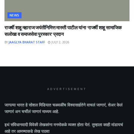
NEWS
राजर्षी शाहू महाराज जयंतीनिमित्त मारुती पाटील यांना ‘राजर्षी शाहू सामाजिक
सलोखा व समाजसेवा पुरस्कार’ प्रदान
BY
JAAGLYA BHARAT STAFF
JULY 2, 2026
ADVERTISEMENT
जागल्या भारत
हे सोशल मिडियात चळवळींच विश्वासार्हतेने वाचलं जाणारं, शेअर केलं
जाणारं अन चर्चीलं जाणारं माध्यम आहे.
इथं संविधानवादी विवेकी लेखकांना मनमोकळे व्यक्त होता येतं. तुम्हाला काही मांडायचं
आहे तर आमच्याकडे लेख पाठवा