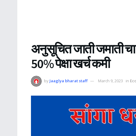
अनुसूचित जाती जमाती चा
50% पेक्षा खर्च कमी
by
Jaaglya bharat staff
March 9, 2023
in
Ec