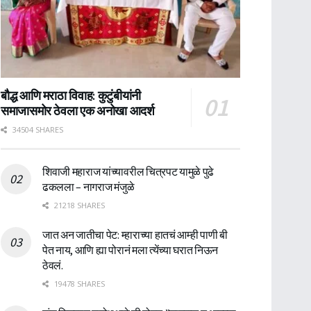
बौद्ध आणि मराठा विवाह: कुटुंबीयांनी
समाजासमोर ठेवला एक अनोखा आदर्श
34504 SHARES
शिवाजी महाराज यांच्यावरील चित्रपट यामुळे पुढे
ढकलला – नागराज मंजुळे
21218 SHARES
जात अन जातीचा पेट: म्हाराच्या हातचं आम्ही पाणी बी
पेत नाय, आणि ह्या पोरानं मला त्येंच्या घरात निऊन
ठेवलं.
19478 SHARES