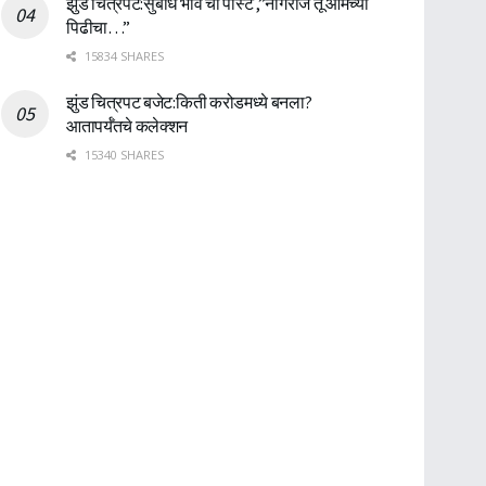
झुंड चित्रपट:सुबोध भावे ची पोस्ट ,”नागराज तू आमच्या
पिढीचा…”
15834 SHARES
झुंड चित्रपट बजेट:किती करोडमध्ये बनला?
आतापर्यँतचे कलेक्शन
15340 SHARES