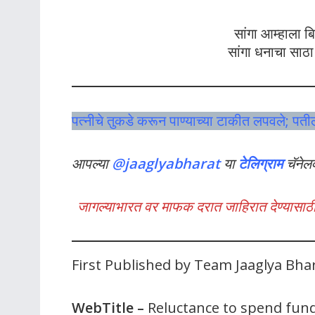
सांगा आम्हाला बि
सांगा धनाचा साठा
पत्नीचे तुकडे करून पाण्याच्या टाकीत लपवले; प
आपल्या
@jaaglyabharat
या
टेलिग्राम
चॅनेल
जागल्याभारत वर माफक दरात जाहिरात देण्यासाठी
First Published by Team Jaaglya Bh
WebTitle
–
Reluctance to spend fun