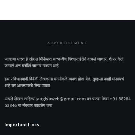
ADVERTISEMENT
जागल्या भारत
हे सोशल मिडियात चळवळींच विश्वासार्हतेने वाचलं जाणारं, शेअर केलं
जाणारं अन चर्चीलं जाणारं माध्यम आहे.
इथं संविधानवादी विवेकी लेखकांना मनमोकळे व्यक्त होता येतं. तुम्हाला काही मांडायचं
आहे तर आमच्याकडे लेख पाठवा
आपले लेखन साहित्य jaaglyaweb@gmail.com वर पाठवा किंवा +91 88284
53346 या नंबरवर व्हाटसेप करा
Important Links