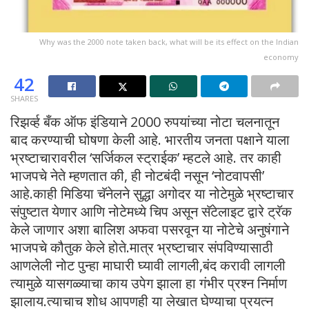
Why was the 2000 note taken back, what will be its effect on the Indian
economy
42
SHARES
रिझर्व्ह बँक ऑफ इंडियाने 2000 रुपयांच्या नोटा चलनातून
बाद करण्याची घोषणा केली आहे. भारतीय जनता पक्षाने याला
भ्रष्टाचारावरील ‘सर्जिकल स्ट्राईक’ म्हटले आहे. तर काही
भाजपचे नेते म्हणतात की, ही नोटबंदी नसून ‘नोटवापसी’
आहे.काही मिडिया चॅनेलने सुद्धा अगोदर या नोटेमुळे भ्रष्टाचार
संपुष्टात येणार आणि नोटेमध्ये चिप असून सॅटेलाइट द्वारे ट्रॅक
केले जाणार अशा बालिश अफवा पसरवून या नोटेचे अनुषंगाने
भाजपचे कौतुक केले होते.मात्र भ्रष्टाचार संपविण्यासाठी
आणलेली नोट पुन्हा माघारी घ्यावी लागली,बंद करावी लागली
त्यामुळे यासगळ्याचा काय उपेग झाला हा गंभीर प्रश्न निर्माण
झालाय.त्याचाच शोध आपणही या लेखात घेण्याचा प्रयत्न