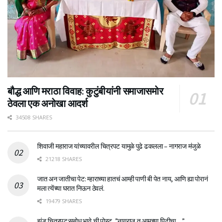
बौद्ध आणि मराठा विवाह: कुटुंबीयांनी समाजासमोर
ठेवला एक अनोखा आदर्श
34508 SHARES
शिवाजी महाराज यांच्यावरील चित्रपट यामुळे पुढे ढकलला – नागराज मंजुळे
21218 SHARES
जात अन जातीचा पेट: म्हाराच्या हातचं आम्ही पाणी बी पेत नाय, आणि ह्या पोरानं
मला त्येंच्या घरात निऊन ठेवलं.
19479 SHARES
झुंड चित्रपट:सुबोध भावे ची पोस्ट ,”नागराज तू आमच्या पिढीचा…”