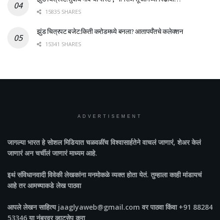
15835 SHARES
झुंड चित्रपट बजेट:किती करोडमध्ये बनला? आतापर्यँतचे कलेक्शन
15341 SHARES
ADVERTISEMENT
जागल्या भारत
हे सोशल मिडियात चळवळींच विश्वासार्हतेने वाचलं जाणारं, शेअर केलं
जाणारं अन चर्चीलं जाणारं माध्यम आहे.
इथं संविधानवादी विवेकी लेखकांना मनमोकळे व्यक्त होता येतं. तुम्हाला काही मांडायचं
आहे तर आमच्याकडे लेख पाठवा
आपले लेखन साहित्य jaaglyaweb@gmail.com वर पाठवा किंवा +91 88284
53346 या नंबरवर व्हाटसेप करा