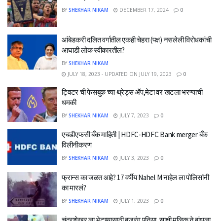
BY
SHEKHAR NIKAM
DECEMBER 17, 2024
0
आंबेडकरी दलित वर्गातील एकही चेहरा (पक्ष) नसलेली विरोधकांची
आघाडी लोक स्वीकारतील?
BY
SHEKHAR NIKAM
JULY 18, 2023 - UPDATED ON JULY 19, 2023
0
ट्विटर ची फेसबुक च्या थ्रेड्स अ‍ॅप,मेटा वर खटला भरण्याची
धमकी
BY
SHEKHAR NIKAM
JULY 7, 2023
0
एचडीएफसी बँक माहिती | HDFC-HDFC Bank merger बँक
विलीनीकरण
BY
SHEKHAR NIKAM
JULY 3, 2023
0
फ्रान्स का जळत आहे? 17 वर्षीय Nahel M नाहेल ला पोलिसांनी
का मारलं?
BY
SHEKHAR NIKAM
JULY 1, 2023
0
चंद्रशेखर ला भेटण्यासाठी बजरंग पुनिया, साक्षी मलिक ने बांधला