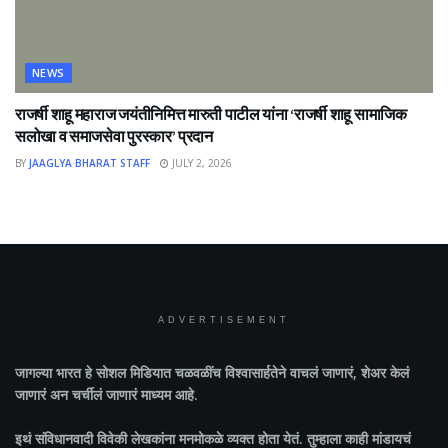
NEWS
राजर्षी शाहू महाराज जयंतीनिमित्त मारुती पाटील यांना ‘राजर्षी शाहू सामाजिक
सलोखा व समाजसेवा पुरस्कार’ प्रदान
BY
JAAGLYA BHARAT STAFF
JULY 2, 2026
ADVERTISEMENT
जागल्या भारत
हे सोशल मिडियात चळवळींच विश्वासार्हतेने वाचलं जाणारं, शेअर केलं
जाणारं अन चर्चीलं जाणारं माध्यम आहे.
इथं संविधानवादी विवेकी लेखकांना मनमोकळे व्यक्त होता येतं. तुम्हाला काही मांडायचं