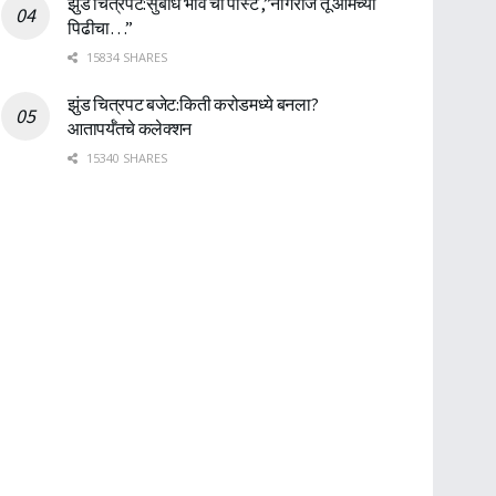
झुंड चित्रपट:सुबोध भावे ची पोस्ट ,”नागराज तू आमच्या
पिढीचा…”
15834 SHARES
झुंड चित्रपट बजेट:किती करोडमध्ये बनला?
आतापर्यँतचे कलेक्शन
15340 SHARES