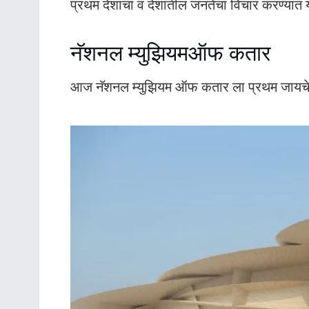
प्रथम देशाचा व देशातील जनतेचा विचार करण्यात य
नॅशनल म्युझियमऑफ कतार
आज नॅशनल म्युझियम ऑफ कतार ला प्रथम जायचे निश