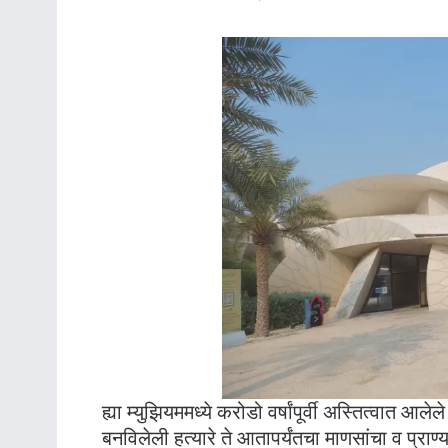
ह्या म्युझियममध्ये करोडो वर्षांपूर्वी अस्तित्वात आल
बनविलेली हत्यारे ते आतापर्यंतचा माणसांचा व प्र