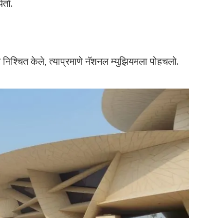
ेतो.
्चित केले, त्याप्रमाणे नॅशनल म्युझियमला पोहचलो.