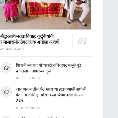
बौद्ध आणि मराठा विवाह: कुटुंबीयांनी
समाजासमोर ठेवला एक अनोखा आदर्श
34504 SHARES
शिवाजी महाराज यांच्यावरील चित्रपट यामुळे पुढे
ढकलला – नागराज मंजुळे
21218 SHARES
जात अन जातीचा पेट: म्हाराच्या हातचं आम्ही पाणी बी
पेत नाय, आणि ह्या पोरानं मला त्येंच्या घरात निऊन
ठेवलं.
19478 SHARES