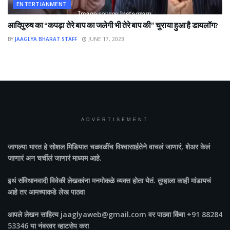
ENTERTIANMENT
आदिपुरुष का “कपड़ा तेरे बाप का जलेगी भी तेरे बाप की” चुराया हुआ है डायलॉग?
BY
JAAGLYA BHARAT STAFF
JUNE 17, 2023
ADVERTISEMENT
जागल्या भारत
हे सोशल मिडियात चळवळींच विश्वासार्हतेने वाचलं जाणारं, शेअर केलं
जाणारं अन चर्चीलं जाणारं माध्यम आहे.
इथं संविधानवादी विवेकी लेखकांना मनमोकळे व्यक्त होता येतं. तुम्हाला काही मांडायचं
आहे तर आमच्याकडे लेख पाठवा
आपले लेखन साहित्य jaaglyaweb@gmail.com वर पाठवा किंवा +91 88284
53346 या नंबरवर व्हाटसेप करा