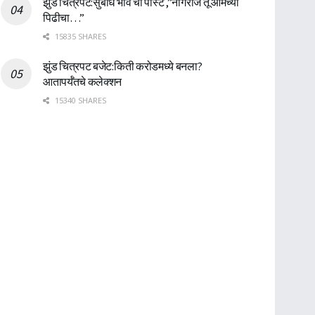
झुंड चित्रपट:सुबोध भावे ची पोस्ट ,”नागराज तू आमच्या
पिढीचा…”
15835 SHARES
झुंड चित्रपट बजेट:किती करोडमध्ये बनला?
आतापर्यँतचे कलेक्शन
15340 SHARES