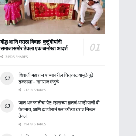
बौद्ध आणि मराठा विवाह: कुटुंबीयांनी
समाजासमोर ठेवला एक अनोखा आदर्श
34505 SHARES
शिवाजी महाराज यांच्यावरील चित्रपट यामुळे पुढे
ढकलला – नागराज मंजुळे
21218 SHARES
जात अन जातीचा पेट: म्हाराच्या हातचं आम्ही पाणी बी
पेत नाय, आणि ह्या पोरानं मला त्येंच्या घरात निऊन
ठेवलं.
19479 SHARES