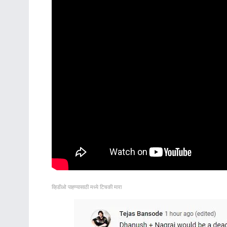
व्हिडीओ पाहण्यासाठी मध्ये टिचकी मारा