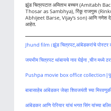
झुंड चित्रपटात अमिताभ बच्चन (Amitabh B
Thosar as Sambhya), रिंकू राजगुरू (Rin
Abhijeet Barse, Vijay’s son) आणि गणेश द
आहेत.
Jhund film।झुंड चित्रपट,आंबेडकरांचे पोस्टर व
जयभीम चित्रपट थांबायचे नाव घेईना ,चीन मध्ये ठ
Pushpa movie box office collection|पुष्
बाबासाहेब आंबेडकर जेव्हा शिवजयंती च्या मिरवणु
आंबेडकर आणि पेरियार यांचं भगत सिंग यांच्या बलि