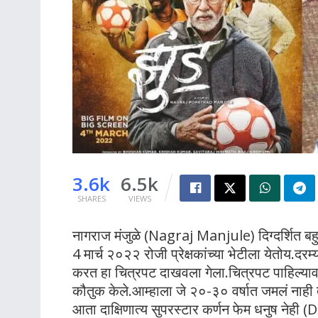
3.6k
6.5k
SHARES
VIEWS
नागराज मंजुळे (Nagraj Manjule) दिग्दर्शित बहुच
4 मार्च २०२२ रोजी प्रेक्षकांच्या भेटीला येतोय.दर
करत हा चित्रपट दाखवला गेला.चित्रपट पाहिल्या
कौतुक केले.आम्हाला जे २०-३० वर्षात जमलं नाही 
आता दाक्षिणात्य सुपरस्टार कर्णन फेम धनुष नेही (