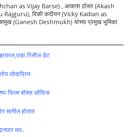
achchan as Vijay Barse) , आकाश ठोसर (Akash
ku Rajguru), विकी कदीयन (Vicky Kadian as
ेशमुख (Ganesh Deshmukh) यांच्या प्रमुख भूमिका
्हायरल,पाहा रिलीज डेट
रतोय लोकप्रिय
पा फिल्म बॉक्स ऑफिस
कीत सामील होतात
दानावर मत..