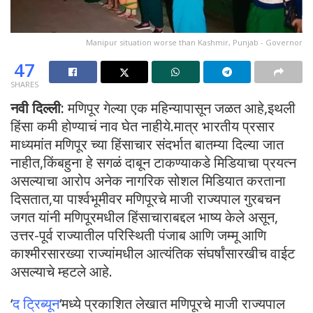
Manipur situation worse than Kashmir, Punjab - Governor
47
SHARES
नवी दिल्ली:
मणिपूर गेल्या एक महिन्यापासून जळत आहे,इथली
हिंसा कमी होण्याचं नाव घेत नाहीये.मात्र भारतीय प्रसार
माध्यमांत मणिपूर च्या हिंसाचार संदर्भात बातम्या दिल्या जात
नाहीत,किंबहुना हे सगळं दाबून टाकण्याकडे मिडियाचा प्रयत्न
असल्याचा आरोप अनेक नागरिक सोशल मिडियात करताना
दिसतात,या पार्श्वभूमीवर मणिपूरचे माजी राज्यपाल गुरबचन
जगत यांनी मणिपूरमधील हिंसाचाराबद्दल भाष्य केले असून,
उत्तर-पूर्व राज्यातील परिस्थिती पंजाब आणि जम्मू आणि
काश्मीरसारख्या राज्यांमधील आत्यंतिक संघर्षांसारखीच वाईट
असल्याचे म्हटले आहे.
‘
द ट्रिब्यून
‘मध्ये प्रकाशित लेखात मणिपूरचे माजी राज्यपाल