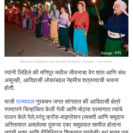
Manipur situation worse than Kashmir, Punjab – Governor
त्यांनी लिहिले की मणिपूर मधील जीवनाचा वेग शांत आणि संथ
असूनही, आदिवासी लोकांबद्दल नेहमीच शत्रुत्वाची भावना
होती.
माजी
राज्यपाल
गुरबचन जगत सांगतात की आदिवासी क्षेत्रे
स्पष्टपणे चिन्हांकित केली गेली आणि मोठ्या प्रमाणात त्यांचे
पालन केले गेले,परंतु क्रॉस-माइग्रेशन (व्यक्ती आणि समुदाय
अस्तित्वात असलेल्या दुसऱ्या एका समुदयात सामील होताना
त्यांची भाषा आणि रीतिरिवाज शिकतात त्यावेळी) इथं मात्र एक