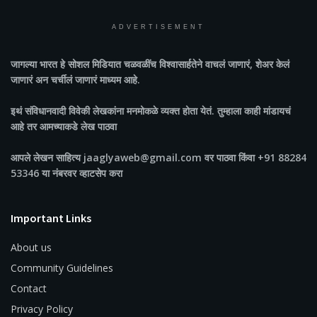
ADVERTISEMENT
जागल्या भारत
हे सोशल मिडियात चळवळींच विश्वासार्हतेने वाचलं जाणारं, शेअर केलं
जाणारं अन चर्चीलं जाणारं माध्यम आहे.
इथं संविधानवादी विवेकी लेखकांना मनमोकळे व्यक्त होता येतं. तुम्हाला काही मांडायचं
आहे तर आमच्याकडे लेख पाठवा
आपले लेखन साहित्य jaaglyaweb@gmail.com वर पाठवा किंवा +91 88284
53346 या नंबरवर व्हाटसेप करा
Important Links
About us
Community Guidelines
Contact
Privacy Policy