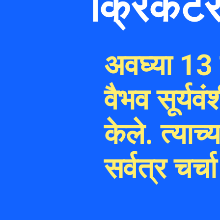
क्रिकेट
अवघ्या 13 व
वैभव सूर्यव
केले. त्याच
सर्वत्र चर्च