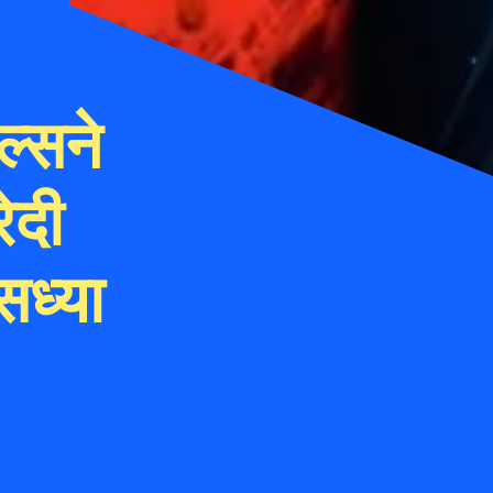
ल्सने
ेदी
सध्या