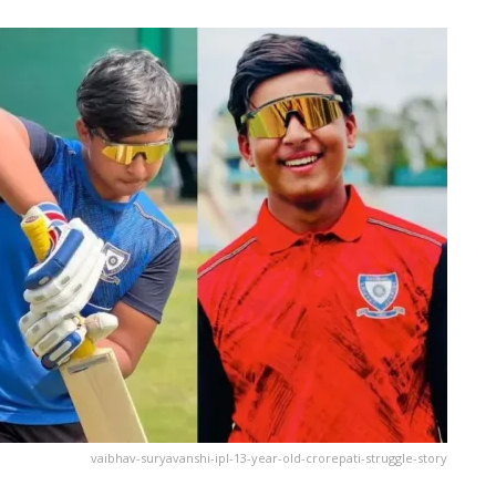
vaibhav-suryavanshi-ipl-13-year-old-crorepati-struggle-story