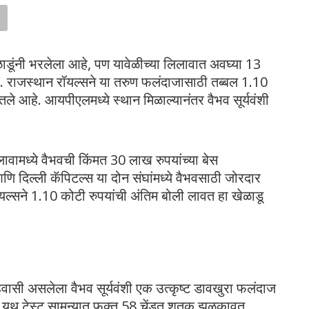
ंनी भरलेला आहे, पण यावेळीच्या लिलावात अवघ्या 13
ेतले आहे. राजस्थान रॉयल्सने या तरुण फलंदाजासाठी तब्बल 1.10
ले आहे. आयपीएलमध्ये स्थान मिळाल्यानंतर वैभव सूर्यवंशी
ावामध्ये वैभवची किंमत 30 लाख रुपयांच्या बेस
णि दिल्ली कॅपिटल्स या दोन संघांमध्ये वैभवसाठी जोरदार
ल्सने 1.10 कोटी रुपयांची अंतिम बोली लावत हा खेळाडू
हिवासी असलेला वैभव सूर्यवंशी एक उत्कृष्ट डावखुरा फलंदाज
19 यूथ टेस्ट सामन्यात फक्त 58 चेंडूत शतक झळकावत