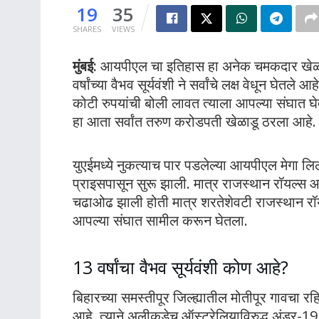
19
35
SHARES
VIEWS
मुंबई:
आयपीएल चा इतिहास हा अनेक चमकदार खेळाडू
वर्षांच्या वैभव सूर्यवंशी ने सर्वांचे लक्ष वेधून घ
कोटी रुपयांची बोली लावत त्याला आपल्या संघात घेत
हा आता सर्वांत तरुण करोडपती खेळाडू ठरला आहे.
युएईमध्ये नुकत्याच पार पडलेल्या आयपीएल मेगा लिल
प्राइसपासून सुरू झाली. मात्र राजस्थान रॉयल्स आ
चढाओढ झाली होती मात्र शरतेशेवटी राजस्थान रॉय
आपल्या संघात सामील करून घेतला.
13 वर्षांचा वैभव सूर्यवंशी कोण आहे?
बिहारच्या समस्तीपूर जिल्ह्यातील मोतीपूर गावचा र
आहे. त्याने अलीकडेच ऑस्ट्रेलियाविरुद्ध अंडर-