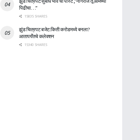
झुंड चित्रपट:सुबोध भावे ची पोस्ट ,”नागराज तू आमच्या
पिढीचा…”
15835 SHARES
झुंड चित्रपट बजेट:किती करोडमध्ये बनला?
आतापर्यँतचे कलेक्शन
15340 SHARES