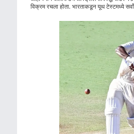
विक्रम रचला होता. भारताकडून यूथ टेस्टमध्ये सर