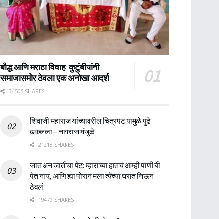
बौद्ध आणि मराठा विवाह: कुटुंबीयांनी
समाजासमोर ठेवला एक अनोखा आदर्श
34505 SHARES
शिवाजी महाराज यांच्यावरील चित्रपट यामुळे पुढे
ढकलला – नागराज मंजुळे
21218 SHARES
जात अन जातीचा पेट: म्हाराच्या हातचं आम्ही पाणी बी
पेत नाय, आणि ह्या पोरानं मला त्येंच्या घरात निऊन
ठेवलं.
19479 SHARES