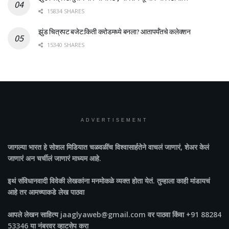
15834 SHARES
झुंड चित्रपट बजेट:किती करोडमध्ये बनला? आतापर्यँतचे कलेक्शन
15340 SHARES
ADVERTISEMENT
जागल्या भारत
हे सोशल मिडियात चळवळींच विश्वासार्हतेने वाचलं जाणारं, शेअर केलं
जाणारं अन चर्चीलं जाणारं माध्यम आहे.
इथं संविधानवादी विवेकी लेखकांना मनमोकळे व्यक्त होता येतं. तुम्हाला काही मांडायचं
आहे तर आमच्याकडे लेख पाठवा
आपले लेखन साहित्य jaaglyaweb@gmail.com वर पाठवा किंवा +91 88284
53346 या नंबरवर व्हाटसेप करा