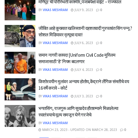
मणिपूर ची परिस्थिती काश्मीर,पंजाबपेक्षा वाईट – राज्यपाल
BY
VIKAS MESHRAM
JULY 9, 2023
0
जीवित आहे कुख्यात खलिस्तानी दहशतवादी गुरपतवंत सिंग पन्नू ?
सोशल मिडियावर मृत्यूचा दावा!
BY
VIKAS MESHRAM
JULY 6, 2023
0
समान नागरी कायदा |Uniform Civil Code मुस्लिम
समाजासाठी ‘हे’ नियम बदलणार
BY
VIKAS MESHRAM
JULY 4, 2023
0
किशोरवयीन मुलांवर अन्याय होतोय,केंद्राने लैंगिक संमतीचे वय
16 वर्षे करावे – कोर्ट
BY
VIKAS MESHRAM
JULY 3, 2023
0
भगतसिंग, राजगुरू आणि सुखदेव हौतात्म्याने मिळालेल्या
स्वातंत्र्याचे मूल्य समजून घेणे गरजेचे
BY
VIKAS MESHRAM
MARCH 23, 2023 - UPDATED ON MARCH 28, 2023
0