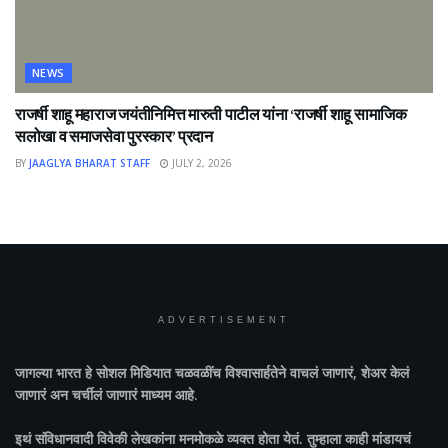
NEWS
राजर्षी शाहू महाराज जयंतीनिमित्त मारुती पाटील यांना ‘राजर्षी शाहू सामाजिक
सलोखा व समाजसेवा पुरस्कार’ प्रदान
BY
JAAGLYA BHARAT STAFF
JULY 2, 2026
ADVERTISEMENT
जागल्या भारत
हे सोशल मिडियात चळवळींच विश्वासार्हतेने वाचलं जाणारं, शेअर केलं
जाणारं अन चर्चीलं जाणारं माध्यम आहे.
इथं संविधानवादी विवेकी लेखकांना मनमोकळे व्यक्त होता येतं. तुम्हाला काही मांडायचं