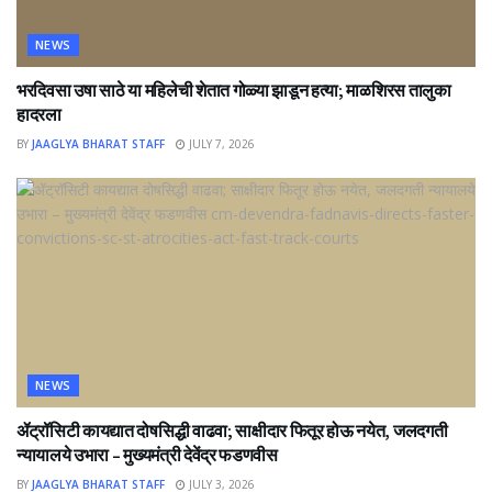
NEWS
भरदिवसा उषा साठे या महिलेची शेतात गोळ्या झाडून हत्या; माळशिरस तालुका
हादरला
BY
JAAGLYA BHARAT STAFF
JULY 7, 2026
NEWS
ॲट्रॉसिटी कायद्यात दोषसिद्धी वाढवा; साक्षीदार फितूर होऊ नयेत, जलदगती
न्यायालये उभारा – मुख्यमंत्री देवेंद्र फडणवीस
BY
JAAGLYA BHARAT STAFF
JULY 3, 2026