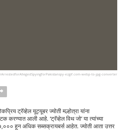
ArrestedforAllegedSpyingforPakistanspy-ezgif.com-webp-to-jpg-converter
्रिय ट्रॅव्हेल यूट्यूबर ज्योती मल्होत्रा यांना
क करण्यात आली आहे. ‘ट्रॅव्हेल विथ जो’ या त्यांच्या
 ३,७७,००० हून अधिक सब्सक्रायबर्स आहेत. ज्योती आता उत्तर