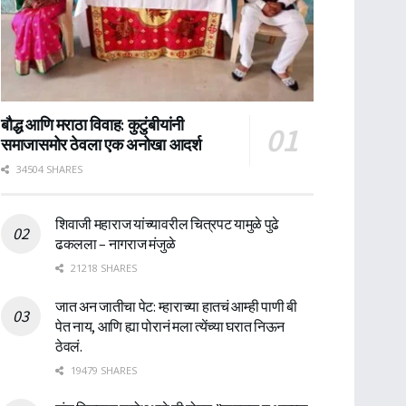
बौद्ध आणि मराठा विवाह: कुटुंबीयांनी
समाजासमोर ठेवला एक अनोखा आदर्श
34504 SHARES
शिवाजी महाराज यांच्यावरील चित्रपट यामुळे पुढे
ढकलला – नागराज मंजुळे
21218 SHARES
जात अन जातीचा पेट: म्हाराच्या हातचं आम्ही पाणी बी
पेत नाय, आणि ह्या पोरानं मला त्येंच्या घरात निऊन
ठेवलं.
19479 SHARES