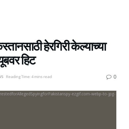
स्तानसाठी हेरगिरी केल्याच्या
यूबवर हिट
0
WS
Reading Time: 4 mins read