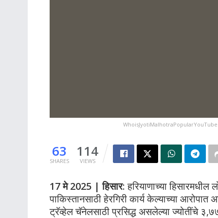
WhoisJyotiMalhotraPopularYouTuber
63
114
SHARES
VIEWS
17 मे 2025 | हिसार
: हरियाणाच्या हिसारमधील लोकप
पाकिस्तानसाठी हेरगिरी कार्य केल्याच्या आरोपात अट
ट्रॅव्हेल चॅनेलसाठी प्रसिद्ध असलेल्या ज्योतींचे