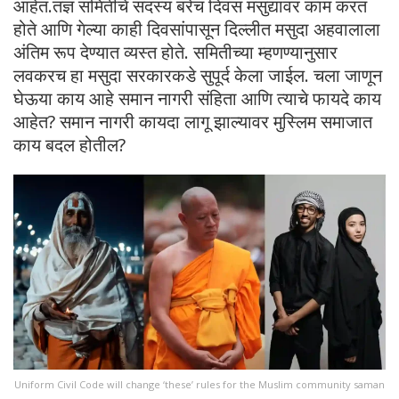
आहेत.तज्ञ समितीचे सदस्य बरेच दिवस मसुद्यावर काम करत
होते आणि गेल्या काही दिवसांपासून दिल्लीत मसुदा अहवालाला
अंतिम रूप देण्यात व्यस्त होते. समितीच्या म्हणण्यानुसार
लवकरच हा मसुदा सरकारकडे सुपूर्द केला जाईल. चला जाणून
घेऊया काय आहे समान नागरी संहिता आणि त्याचे फायदे काय
आहेत? समान नागरी कायदा लागू झाल्यावर मुस्लिम समाजात
काय बदल होतील?
Uniform Civil Code will change ‘these’ rules for the Muslim community saman