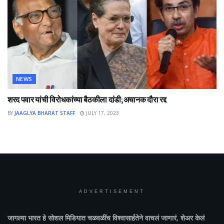
NEWS
शरद पवार यांची विरोधकांच्या बैठकीला दांडी;अचानक दौरा रद्द
BY
JAAGLYA BHARAT STAFF
JULY 17, 2023
ADVERTISEMENT
जागल्या भारत
हे सोशल मिडियात चळवळींच विश्वासार्हतेने वाचलं जाणारं, शेअर केलं