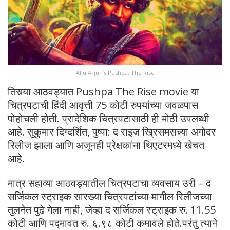
Allu Arjun’s Pushpa: The Rise
तिसर्‍या आठवड्यात Pushpa The Rise movie या
चित्रपटाची हिंदी आवृत्ती 75 कोटी रुपयांच्या जवळपास
पोहोचली होती. प्रादेशिक चित्रपटासाठी ही मोठी उपलब्धी
आहे. सुकुमार दिग्दर्शित, पुष्पा: द राइज ख्रिसमसच्या अगोदर
रिलीज झाला आणि अजूनही प्रेक्षकांना थिएटरमध्ये खेचत
आहे.
मात्र सहाव्या आठवड्यातील चित्रपटाचा व्यवसाय उरी – द
सर्जिकल स्ट्राइक सारख्या चित्रपटांच्या मागील रिलीजच्या
तुलनेत पुढे गेला नाही, जेव्हा द सर्जिकल स्ट्राइक रु. 11.55
कोटी आणि पद्मावत रु. ६.९८ कोटी कमावले होते.परंतु त्याने