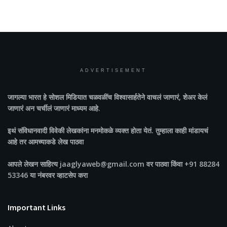
ADVERTISEMENT
जागल्या भारत
हे सोशल मिडियात चळवळींच विश्वासार्हतेने वाचलं जाणारं, शेअर केलं
जाणारं अन चर्चीलं जाणारं माध्यम आहे.
इथं संविधानवादी विवेकी लेखकांना मनमोकळे व्यक्त होता येतं. तुम्हाला काही मांडायचं
आहे तर आमच्याकडे लेख पाठवा
आपले लेखन साहित्य jaaglyaweb@gmail.com वर पाठवा किंवा +91 88284
53346 या नंबरवर व्हाटसेप करा
Important Links