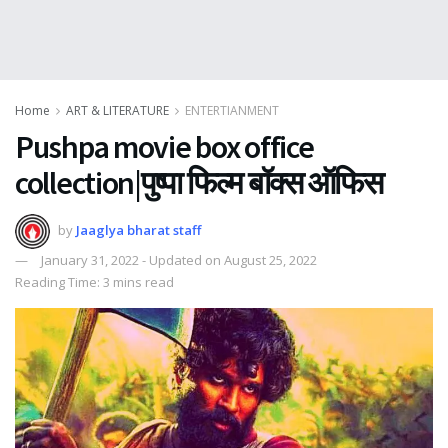
Home
ART & LITERATURE
ENTERTIANMENT
Pushpa movie box office
collection|पुष्पा फिल्म बॉक्स ऑफिस
by
Jaaglya bharat staff
January 31, 2022 - Updated on August 25, 2022
Reading Time: 3 mins read