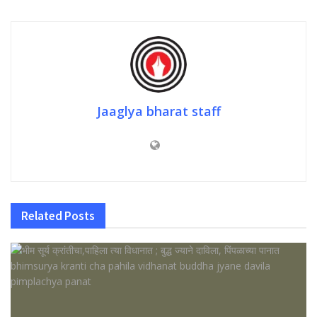
Jaaglya bharat staff
Related
Posts