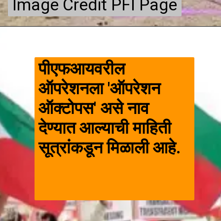
Image Credit PFI Page
Image Credit PFI Page
पीएफआयवरील
ऑपरेशनला 'ऑपरेशन
ऑक्टोपस' असे नाव
देण्यात आल्याची माहिती
सूत्रांकडून मिळाली आहे.