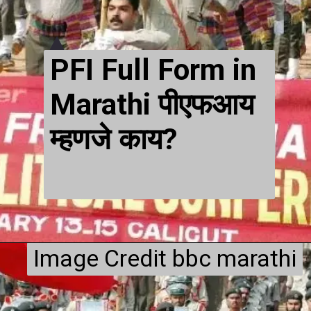
PFI Full Form in
Marathi पीएफआय
म्हणजे काय?
Image Credit bbc marathi
Image Credit bbc marathi