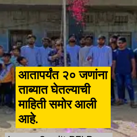
आतापर्यंत २० जणांना
ताब्यात घेतल्याची
माहिती समोर आली
आहे.