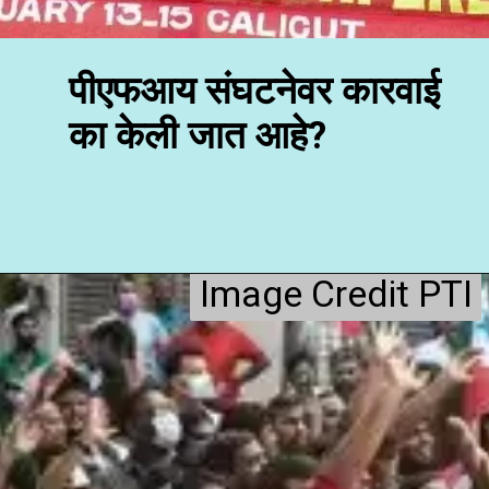
पीएफआय संघटनेवर कारवाई
का केली जात आहे?
Image Credit PTI
Image Credit PTI