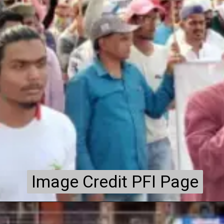
Image Credit PFI Page
Image Credit PFI Page