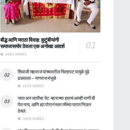
बौद्ध आणि मराठा विवाह: कुटुंबीयांनी
समाजासमोर ठेवला एक अनोखा आदर्श
34505 SHARES
शिवाजी महाराज यांच्यावरील चित्रपट यामुळे पुढे
ढकलला – नागराज मंजुळे
21218 SHARES
जात अन जातीचा पेट: म्हाराच्या हातचं आम्ही पाणी बी
पेत नाय, आणि ह्या पोरानं मला त्येंच्या घरात निऊन
ठेवलं.
19479 SHARES