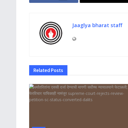
Jaaglya bharat staff
Related
Posts