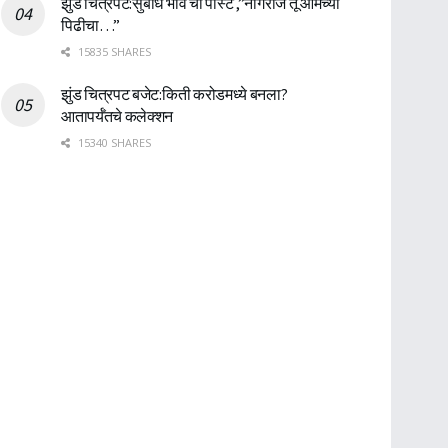
झुंड चित्रपट:सुबोध भावे ची पोस्ट ,”नागराज तू आमच्या
पिढीचा…”
15835 SHARES
झुंड चित्रपट बजेट:किती करोडमध्ये बनला?
आतापर्यँतचे कलेक्शन
15340 SHARES