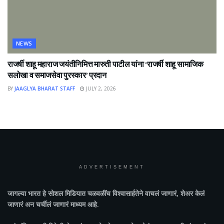
NEWS
राजर्षी शाहू महाराज जयंतीनिमित्त मारुती पाटील यांना ‘राजर्षी शाहू सामाजिक
सलोखा व समाजसेवा पुरस्कार’ प्रदान
BY
JAAGLYA BHARAT STAFF
JULY 2, 2026
ADVERTISEMENT
जागल्या भारत
हे सोशल मिडियात चळवळींच विश्वासार्हतेने वाचलं जाणारं, शेअर केलं
जाणारं अन चर्चीलं जाणारं माध्यम आहे.