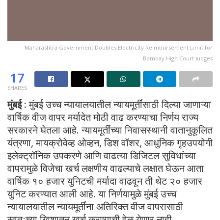
Maharashtra Government Doubles Electricity Reimbursement Limit for
Bombay High Court Judges
17
SHARES
मुंबई :
मुंबई उच्च न्यायालयातील न्यायमूर्तींसाठी दिल्या जाणाऱ्या
वार्षिक वीज वापर मर्यादेत मोठी वाढ करण्याचा निर्णय राज्य
सरकारने घेतला आहे. न्यायमूर्तींच्या निवासस्थानी वातानुकूलित
यंत्रणा, मायक्रोवेव्ह ओव्हन, डिश वॉशर, आधुनिक गृहउपयोगी
इलेक्ट्रॉनिक उपकरणे आणि वाढत्या डिजिटल सुविधांच्या
वापरामुळे विजेचा खर्च लक्षणीय वाढल्याचे लक्षात घेऊन आता
वार्षिक १० हजार युनिटची मर्यादा वाढवून ती थेट २० हजार
युनिट करण्यात आली आहे. या निर्णयामुळे मुंबई उच्च
न्यायालयातील न्यायमूर्तींना अतिरिक्त वीज वापरासाठी
स्वतःच्या खिशातून खर्च करण्याची वेळ येणार नाही.