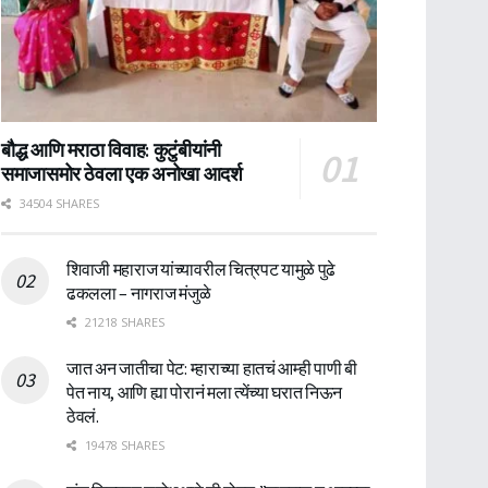
बौद्ध आणि मराठा विवाह: कुटुंबीयांनी
समाजासमोर ठेवला एक अनोखा आदर्श
34504 SHARES
शिवाजी महाराज यांच्यावरील चित्रपट यामुळे पुढे
ढकलला – नागराज मंजुळे
21218 SHARES
जात अन जातीचा पेट: म्हाराच्या हातचं आम्ही पाणी बी
पेत नाय, आणि ह्या पोरानं मला त्येंच्या घरात निऊन
ठेवलं.
19478 SHARES