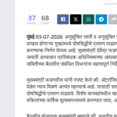
cm-devend
37
68
SHARES
VIEWS
मुंबई 03-07-2026:
अनुसूचित जाती व अनुसूचित ज
दाखल होणाऱ्या गुन्ह्यांमध्ये दोषसिद्धीचे प्रमाण
करण्याचा निर्णय घेतला आहे. मुख्यमंत्री देवेंद्
जमाती अत्याचार प्रतिबंधक अधिनियमाच्या अंमलबज
समितीच्या बैठकीत संबंधित विभागांना महत्त्वपूर्ण निर्द
मुख्यमंत्री फडणवीस यांनी स्पष्ट केले की, ॲट्रॉसिट
वेळेत न्याय मिळणे अत्यंत महत्त्वाचे आहे. यासाठी 
दोषसिद्धीचे प्रमाण वाढवावे. विशेष कायद्यांमधील ख
वकिलांच्या वार्षिक मूल्यमापनामध्ये करण्यात यावा, असे
बैठकीत बोलताना मुख्यमंत्री म्हणाले की, भारतीय न्य