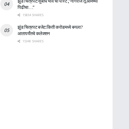
झुंड चित्रपट:सुबोध भावे ची पोस्ट ,”नागराज तू आमच्या
पिढीचा…”
15834 SHARES
झुंड चित्रपट बजेट:किती करोडमध्ये बनला?
आतापर्यँतचे कलेक्शन
15340 SHARES