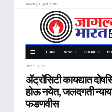
Monday, August 3, 2026
HOME
NEWS
SOCIAL
PO
Home
NEWS
ॲट्रॉसिटी कायद्यात दोषसिद
होऊ नयेत, जलदगती न्यायालये
फडणवीस