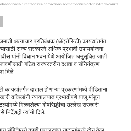
ra-fadnavis-directs-faster-convictions-sc-st-atrocities-act-fast-track-courts
माती अत्याचार प्रतिबंधक (ॲट्रॉसिटी) कायद्यांतर्गत
 वाढवण्यासाठी राज्य सरकारने अधिक प्रभावी उपाययोजना
र फडणवीस यांनी विधान भवन येथे आयोजित अनुसूचित जाती-
ावणीसाठी गठित राज्यस्तरीय दक्षता व संनियंत्रण
ेश दिले.
ी कायद्यांतर्गत दाखल होणाऱ्या प्रकरणांमध्ये पीडितांना
सरकारी वकिलांनी न्यायालयात प्रभावीपणे बाजू मांडून
टल्यांमध्ये मिळवलेल्या दोषसिद्धीचा उल्लेख सरकारी
 निर्देशही त्यांनी दिले.
ाय संहितेमध्ये काही प्रकारच्या खटल्यांमध्ये दोन वेळा