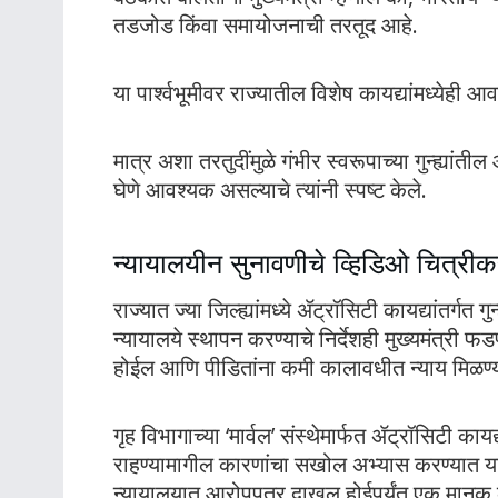
तडजोड किंवा समायोजनाची तरतूद आहे.
या पार्श्वभूमीवर राज्यातील विशेष कायद्यांमध्येही
मात्र अशा तरतुदींमुळे गंभीर स्वरूपाच्या गुन्ह्यांत
घेणे आवश्यक असल्याचे त्यांनी स्पष्ट केले.
न्यायालयीन सुनावणीचे व्हिडिओ चित्री
राज्यात ज्या जिल्ह्यांमध्ये ॲट्रॉसिटी कायद्यांतर्गत
न्यायालये स्थापन करण्याचे निर्देशही मुख्यमंत्री 
होईल आणि पीडितांना कमी कालावधीत न्याय मिळण्या
गृह विभागाच्या ‘मार्वल’ संस्थेमार्फत ॲट्रॉसिटी कायद
राहण्यामागील कारणांचा सखोल अभ्यास करण्यात यावा, 
न्यायालयात आरोपपत्र दाखल होईपर्यंत एक मा