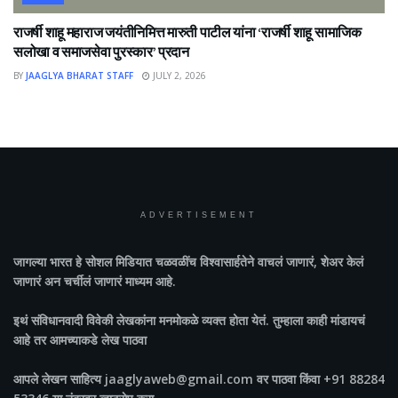
राजर्षी शाहू महाराज जयंतीनिमित्त मारुती पाटील यांना ‘राजर्षी शाहू सामाजिक
सलोखा व समाजसेवा पुरस्कार’ प्रदान
BY
JAAGLYA BHARAT STAFF
JULY 2, 2026
ADVERTISEMENT
जागल्या भारत
हे सोशल मिडियात चळवळींच विश्वासार्हतेने वाचलं जाणारं, शेअर केलं
जाणारं अन चर्चीलं जाणारं माध्यम आहे.
इथं संविधानवादी विवेकी लेखकांना मनमोकळे व्यक्त होता येतं. तुम्हाला काही मांडायचं
आहे तर आमच्याकडे लेख पाठवा
आपले लेखन साहित्य jaaglyaweb@gmail.com वर पाठवा किंवा +91 88284