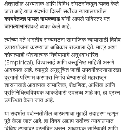
क्षेत्रातील अभ्यासक आणि विविध संघटनांकडून व्यक्त केले
जात आहे.याच संदर्भात दिल्ली सर्वोच्च न्यायालयातील
कायदेतज्ज्ञ पायल गायकवाड
यांनी आपले सविस्तर मत
जागल्याभारत
कडे व्यक्त केले आहे.
त्यांच्या मते भारतीय राज्यघटना सामाजिक न्यायासाठी विशेष
उपाययोजना करण्याचा अधिकार राज्याला देते. मात्र अशा
कोणत्याही धोरणात्मक निर्णयामागे अनुभवाधारित
(Empirical), विश्वासार्ह आणि वस्तुनिष्ठ माहिती असणे
आवश्यक आहे. त्यामुळे अनुसूचित जाती उपवर्गीकरणासारखा
दूरगामी परिणाम करणारा निर्णय घेण्यासाठी महाराष्ट्र
शासनाकडे आवश्यक सामाजिक, शैक्षणिक, आर्थिक आणि
प्रतिनिधित्वविषयक आकडेवारी उपलब्ध आहे का, हा प्रश्न
उपस्थित केला जात आहे.
या संदर्भात पदोन्नतीतील आरक्षणाचा मुद्दाही उदाहरण म्हणून
पुढे केला जात आहे. हा विषय अद्याप सर्वोच्च न्यायालयात
विविध टप्प्यांवर प्रलंबित असून, आवश्यक सांख्यिकी आणि