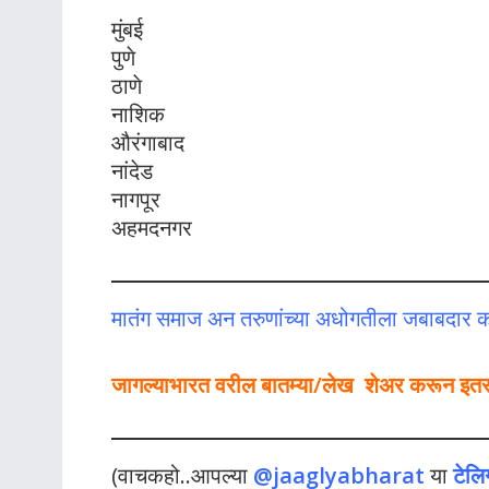
मुंबई
पुणे
ठाणे
नाशिक
औरंगाबाद
नांदेड
नागपूर
अहमदनगर
मातंग समाज अन तरुणांच्या अधोगतीला जबाबदार 
जागल्याभारत वरील बातम्या/लेख शेअर करून इतर लो
(वाचकहो..आपल्या
@jaaglyabharat
या
टेलि