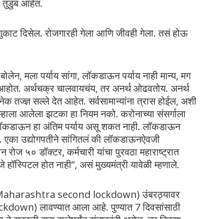
तुडुंब आहेत.
शुकाट दिसेल. रोजगारही गेला आणि जीवही गेला. तसं होऊ
शी बोलेन, मला पर्याय सांगा, लॉकडाऊन पर्याय नाही मान्य, मग
होत. अर्थचक्र चालवायचंय, तर अनर्थ ओढवतोय. अनर्थ
 तज्ज्ञ सल्ले देत आहेत. सर्वसामान्यांना त्रास होईल, अशी
्हाला आलेला झटका हा नियम नको. करोनाच्या संसर्गाला
लॉकडाऊन हा अंतिम पर्याय असू शकत नाही. लॉकडाऊन
ा. एका उद्योगपतीने सांगितलं की लॉकडाऊनऐवजी
 रोज ५० डॉक्टर, कर्मचारी यांचा पुरवठा महाराष्ट्रात
हॉस्पिटल होत नाही”, असं मुख्यमंत्री यावेळी म्हणाले.
च्या (Maharashtra second lockdown) उंबरठ्यावर
kdown) लावण्यात आला आहे. पुण्यात 7 दिवसांसाठी