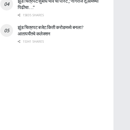
झुंड चित्रपट:सुबोध भावे ची पोस्ट ,”नागराज तू आमच्या
पिढीचा…”
15835 SHARES
झुंड चित्रपट बजेट:किती करोडमध्ये बनला?
आतापर्यँतचे कलेक्शन
15341 SHARES