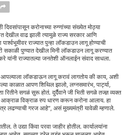
ही दिवसांपासून करोनाच्या रुग्णांच्या संख्येत मोठ्या
ात देखील वाढ झाली त्यामुळे राज्य सरकार आणि
ार्श्वभूमीवर राज्यात पुन्हा लॉकडाउन लागू होण्याची
ारी सकाळी पुण्यात देखील मिनी लॉकडाउन लागू करण्यात
 ठाकरे यांनी राज्यातल्या जनतेशी ऑनलाईन संवाद साधला.
तर आपल्याला लॉकडाऊन लागू करावं लागतोय की काय, अशी
्या काळात आपण शिथिल झालो, लग्नसमारंभ, पार्ट्या,
रितीने सगळं सुरू होतं. दुर्दैवाने जी भिती सगळे तज्ज्ञ व्यक्त
क्षाही आक्राळ विक्राळ रुप धारण करून करोना आलाय. हा
्र लढण्याची गरज आहे”, असं मुख्यमंत्री यावेळी म्हणाले.
तील. ते उद्या किंवा परवा जाहीर होतील. कार्यालयांना
ू आहेत. सगळ्या ट्रेन तुडुंब भरून चालल्या आहेत.