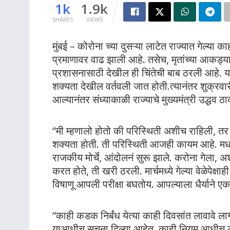
1k
1.9k
SHARES
VIEWS
मुंबई – कोरोना च्या दुसऱ्या लाटेत राज्यात गेल्या का
प्रमाणावर वाढ झाली आहे. तसेच, मृतांच्या आकड्य
प्रशासनासाठी देखील ही चिंतेची बाब ठरली आहे. या प
शक्यता देखील वर्तवली जात होती.त्यानंतर शुक्रव
आल्यानंतर संध्याकाळी राज्याचे मुख्यमंत्री उद्धव
“मी म्हणालो होतो की परिस्थिती अशीच राहिली, 
शक्यता होती. ती परिस्थिती आजही कायम आहे. मधल
राजकीय मोर्चे, आंदोलनं सुरू झाले. करोना गेला, अशा 
करत होते, ती खरी ठरली. मार्चमध्ये गेल्या वेळेपे
विषाणू आपली परीक्षा बघतोय. आपल्याला धैर्याने एकत
“काही कडक निर्बंध येत्या काही दिवसांत लावावे लाग
याआधीच सूचना दिल्या आहेत. काही नियम आधीच लाग