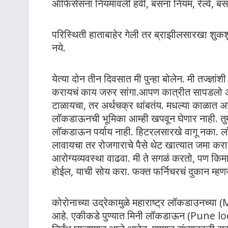
ऑफिसेसना नियमावली हवी, बसना नियम, रेल्वे, बस 
परिस्थिती हाताबाहेर गेली तर ब्राझीलसारखा शुक
नये.
येत्या दोन तीन दिवसात मी पुन्हा बोलेन. मी तज्ज्ञां
करायचं काय जरुर सांगा.आपण कात्रीत सापडलो आ
टाळायचा, तर अर्थचक्र थांबतंय. मधल्या काळात अनेक
लॉकडाऊनची भूमिका आम्ही खपवून घेणार नाही. तुम
लॉकडाऊन पर्याय नाही. हिटरलसारखे वागू नका. 
लावायचा तर रोजगाराचे पैसे थेट खात्यात जमा कर
आरोग्यव्यवस्था वाढवा. मी ते सगळं करतो, पण किमान
होईल, याची सोय करा. फक्त फर्निचरचं दुकान म्हणजे 
कोरोनाच्या उद्रेकामुळे महाराष्ट्र लॉकडाउन
आहे. एकीकडे पुण्यात मिनी लॉकडाऊन (Pune loc