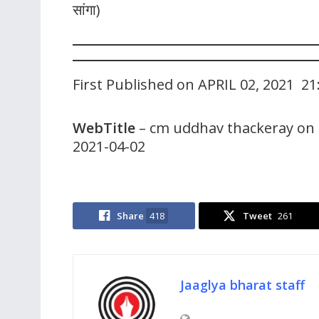
सांगा)
First Published on APRIL 02, 2021 2
WebTitle
– cm uddhav thackeray on 
2021-04-02
Share
418
Tweet
261
Jaaglya bharat staff