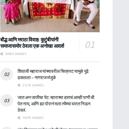
बौद्ध आणि मराठा विवाह: कुटुंबीयांनी
समाजासमोर ठेवला एक अनोखा आदर्श
34506 SHARES
शिवाजी महाराज यांच्यावरील चित्रपट यामुळे पुढे
ढकलला – नागराज मंजुळे
21218 SHARES
जात अन जातीचा पेट: म्हाराच्या हातचं आम्ही पाणी बी
पेत नाय, आणि ह्या पोरानं मला त्येंच्या घरात निऊन
ठेवलं.
19479 SHARES