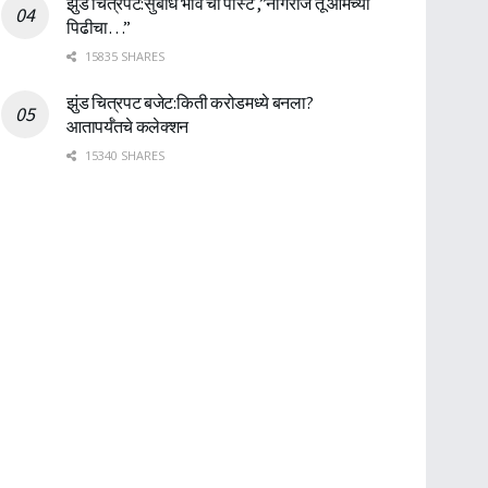
झुंड चित्रपट:सुबोध भावे ची पोस्ट ,”नागराज तू आमच्या
पिढीचा…”
15835 SHARES
झुंड चित्रपट बजेट:किती करोडमध्ये बनला?
आतापर्यँतचे कलेक्शन
15340 SHARES