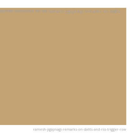
ramesh-jigajinagi-remarks-on-dalits-and-rss-trigger-row