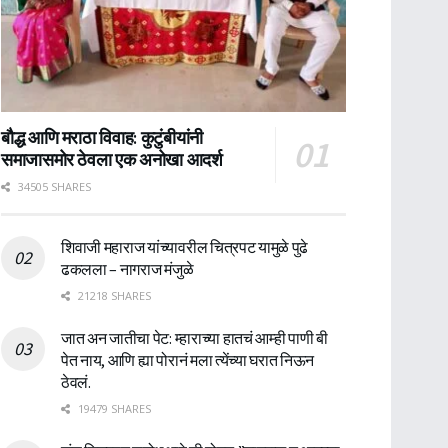
बौद्ध आणि मराठा विवाह: कुटुंबीयांनी
समाजासमोर ठेवला एक अनोखा आदर्श
34505 SHARES
शिवाजी महाराज यांच्यावरील चित्रपट यामुळे पुढे
ढकलला – नागराज मंजुळे
21218 SHARES
जात अन जातीचा पेट: म्हाराच्या हातचं आम्ही पाणी बी
पेत नाय, आणि ह्या पोरानं मला त्येंच्या घरात निऊन
ठेवलं.
19479 SHARES