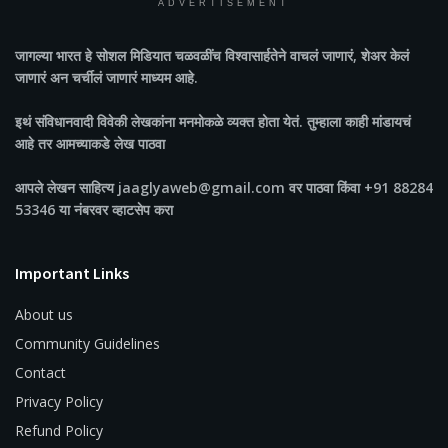
ADVERTISEMENT
जागल्या भारत
हे सोशल मिडियात चळवळींच विश्वासार्हतेने वाचलं जाणारं, शेअर केलं
जाणारं अन चर्चीलं जाणारं माध्यम आहे.
इथं संविधानवादी विवेकी लेखकांना मनमोकळे व्यक्त होता येतं. तुम्हाला काही मांडायचं
आहे तर आमच्याकडे लेख पाठवा
आपले लेखन साहित्य jaaglyaweb@gmail.com वर पाठवा किंवा +91 88284
53346 या नंबरवर व्हाटसेप करा
Important Links
About us
Community Guidelines
Contact
Privacy Policy
Refund Policy