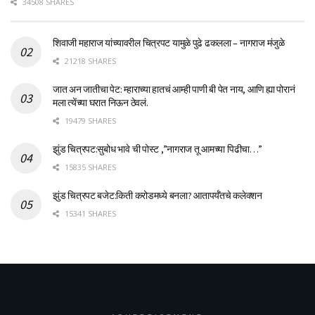
34508 SHARES
शिवाजी महाराज यांच्यावरील चित्रपट यामुळे पुढे ढकलला – नागराज मंजुळे
21218 SHARES
जात अन जातीचा पेट: म्हाराच्या हातचं आम्ही पाणी बी पेत नाय, आणि ह्या पोरानं
मला त्येंच्या घरात निऊन ठेवलं.
19479 SHARES
झुंड चित्रपट:सुबोध भावे ची पोस्ट ,”नागराज तू आमच्या पिढीचा…”
15835 SHARES
झुंड चित्रपट बजेट:किती करोडमध्ये बनला? आतापर्यँतचे कलेक्शन
15341 SHARES