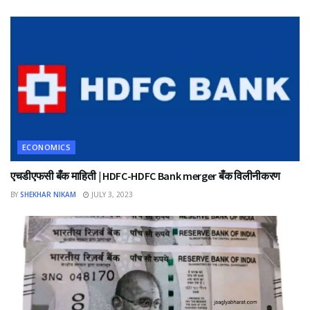
ECONOMICS
एचडीएफसी बँक माहिती | HDFC-HDFC Bank merger बँक विलीनीकरण
BY
SHEKHAR NIKAM
JULY 3, 2023