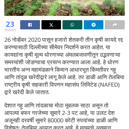
23
SHARES
26 नोव्हेंबर 2020 पासून हजारो शेतकरी तीन कृषी कायदे रद्द
करण्यासाठी दिल्लीच्या सीमेवर निदर्शने करत आहेत. या
कायद्यांना कृषी मूल्य धोरणाच्या अंमलबजावणीतून उद्भवणाऱ्या
समस्यांशी जोडण्याचा प्रयत्न करण्यात आला आहे. हे धोरण
भारतीय अन्न महामंडळाने किमान आधारभूत किंमतीवर गहू
आणि तांदूळ खरेदीद्वारे लागू केले आहे. तर डाळी आणि तेलबिया
राष्ट्रीय कृषी सहकारी विपणन महासंघ लिमिटेड (NAFED)
द्वारे खरेदी केले जातात.
देशात गहू आणि तांदळाचा मोठा मुबलक साठा असून तो
आपल्या बफर गरजेच्या सुमारे 2-3 पट आहे, या उलट देश
अजूनही दरवर्षी सुमारे 80000 कोटी रुपयांच्या डाळी आणि
विशेषतः तेलबिया आयात करत आहे. हे मुख्यत्वे असमान