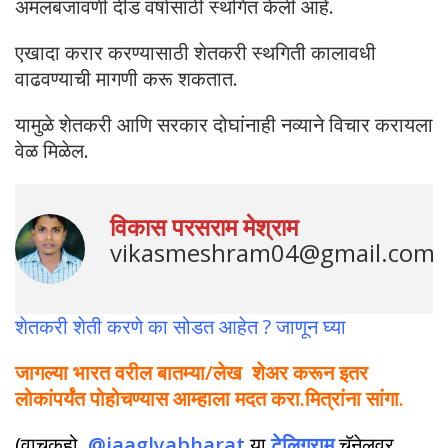
अंमलबजावणी दीड वर्षासाठी स्थगित केली आहे.
एखादा करार करण्यासाठी शेतकरी स्थगिती कालावधी
वाढवण्याची मागणी करू शकतात.
यामुळे शेतकरी आणि सरकार दोघांनाही नव्याने विचार करायला
वेळ मिळेल.
विकास परसराम मेश्राम
vikasmeshram04@gmail.com
शेतकरी शेती करणे का सोडत आहेत ? जाणून घ्या
जागल्या भारत वरील बातम्या/लेख शेअर करून इतर
लोकांपर्यंत पोहोचण्यास आम्हाला मदत करा.मित्रांना सांगा.
(वाचकहो..
@jaaglyabharat
या
टेलिग्राम
चॅनेलवर