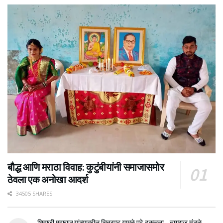
बौद्ध आणि मराठा विवाह: कुटुंबीयांनी समाजासमोर
ठेवला एक अनोखा आदर्श
34505 SHARES
शिवाजी महाराज यांच्यावरील चित्रपट यामुळे पुढे ढकलला – नागराज मंजुळे