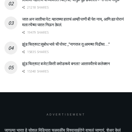
21218 SHARES
जात अन जातीचा पेट: म्हाराच्या हातचं आम्ही पाणी बी पेत नाय, आणि ह्या पोरानं
मला त्येंच्या घरात निऊन ठेवलं.
19479 SHARES
झुंड चित्रपट:सुबोध भावे ची पोस्ट ,”नागराज तू आमच्या पिढीचा…”
15835 SHARES
झुंड चित्रपट बजेट:किती करोडमध्ये बनला? आतापर्यँतचे कलेक्शन
15340 SHARES
ADVERTISEMENT
जागल्या भारत
हे सोशल मिडियात चळवळींच विश्वासार्हतेने वाचलं जाणारं, शेअर केलं