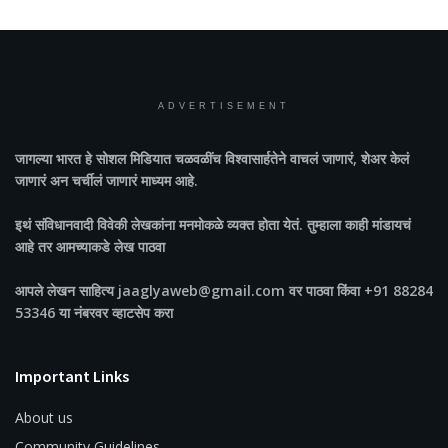
ADVERTISEMENT
जागल्या भारत
हे सोशल मिडियात चळवळींच विश्वासार्हतेने वाचलं जाणारं, शेअर केलं
जाणारं अन चर्चीलं जाणारं माध्यम आहे.
इथं संविधानवादी विवेकी लेखकांना मनमोकळे व्यक्त होता येतं. तुम्हाला काही मांडायचं
आहे तर आमच्याकडे लेख पाठवा
आपले लेखन साहित्य jaaglyaweb@gmail.com वर पाठवा किंवा +91 88284
53346 या नंबरवर व्हाटसेप करा
Important Links
About us
Community Guidelines