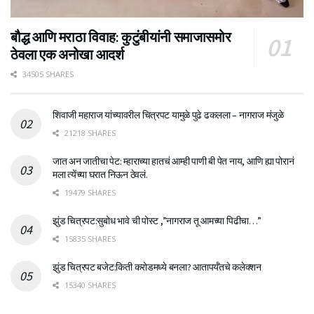
बौद्ध आणि मराठा विवाह: कुटुंबीयांनी समाजासमोर
ठेवला एक अनोखा आदर्श
34505 SHARES
शिवाजी महाराज यांच्यावरील चित्रपट यामुळे पुढे ढकलला – नागराज मंजुळे
21218 SHARES
जात अन जातीचा पेट: म्हाराच्या हातचं आम्ही पाणी बी पेत नाय, आणि ह्या पोरानं
मला त्येंच्या घरात निऊन ठेवलं.
19479 SHARES
झुंड चित्रपट:सुबोध भावे ची पोस्ट ,”नागराज तू आमच्या पिढीचा…”
15835 SHARES
झुंड चित्रपट बजेट:किती करोडमध्ये बनला? आतापर्यँतचे कलेक्शन
15340 SHARES