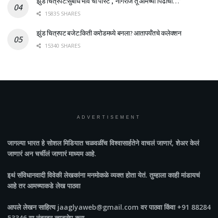
झुंड चित्रपट:सुबोध भावे ची पोस्ट ,”नागराज तू आमच्या पिढीचा…”
15835 SHARES
झुंड चित्रपट बजेट:किती करोडमध्ये बनला? आतापर्यँतचे कलेक्शन
15340 SHARES
ADVERTISEMENT
जागल्या भारत
हे सोशल मिडियात चळवळींच विश्वासार्हतेने वाचलं जाणारं, शेअर केलं
जाणारं अन चर्चीलं जाणारं माध्यम आहे.
इथं संविधानवादी विवेकी लेखकांना मनमोकळे व्यक्त होता येतं. तुम्हाला काही मांडायचं
आहे तर आमच्याकडे लेख पाठवा
आपले लेखन साहित्य jaaglyaweb@gmail.com वर पाठवा किंवा +91 88284
53346 या नंबरवर व्हाटसेप करा