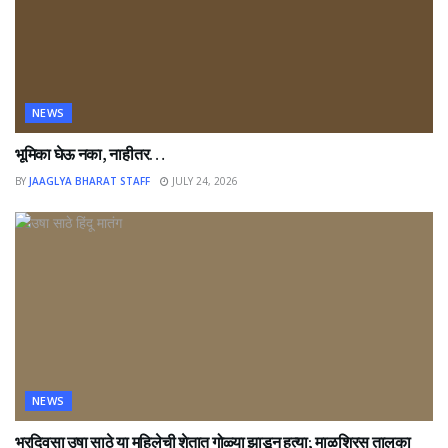
NEWS
भूमिका घेऊ नका, नाहीतर…
BY
JAAGLYA BHARAT STAFF
JULY 24, 2026
NEWS
भरदिवसा उषा साठे या महिलेची शेतात गोळ्या झाडून हत्या; माळशिरस तालुका