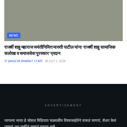
NEWS
राजर्षी शाहू महाराज जयंतीनिमित्त मारुती पाटील यांना ‘राजर्षी शाहू सामाजिक
सलोखा व समाजसेवा पुरस्कार’ प्रदान
BY
JAAGLYA BHARAT STAFF
JULY 2, 2026
ADVERTISEMENT
जागल्या भारत
हे सोशल मिडियात चळवळींच विश्वासार्हतेने वाचलं जाणारं, शेअर केलं
जाणारं अन चर्चीलं जाणारं माध्यम आहे.