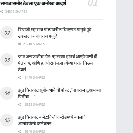
समाजासमोर ठेवला एक अनोखा आदर्श
34505 SHARES
शिवाजी महाराज यांच्यावरील चित्रपट यामुळे पुढे
ढकलला – नागराज मंजुळे
21218 SHARES
जात अन जातीचा पेट: म्हाराच्या हातचं आम्ही पाणी बी
पेत नाय, आणि ह्या पोरानं मला त्येंच्या घरात निऊन
ठेवलं.
19479 SHARES
झुंड चित्रपट:सुबोध भावे ची पोस्ट ,”नागराज तू आमच्या
पिढीचा…”
15835 SHARES
झुंड चित्रपट बजेट:किती करोडमध्ये बनला?
आतापर्यँतचे कलेक्शन
15340 SHARES