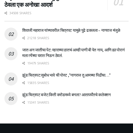
ठेवला एक अनोखा आदर्श
34508 SHARES
शिवाजी महाराज यांच्यावरील चित्रपट यामुळे पुढे ढकलला – नागराज मंजुळे
21218 SHARES
जात अन जातीचा पेट: म्हाराच्या हातचं आम्ही पाणी बी पेत नाय, आणि ह्या पोरानं
मला त्येंच्या घरात निऊन ठेवलं.
19479 SHARES
झुंड चित्रपट:सुबोध भावे ची पोस्ट ,”नागराज तू आमच्या पिढीचा…”
15835 SHARES
झुंड चित्रपट बजेट:किती करोडमध्ये बनला? आतापर्यँतचे कलेक्शन
15341 SHARES