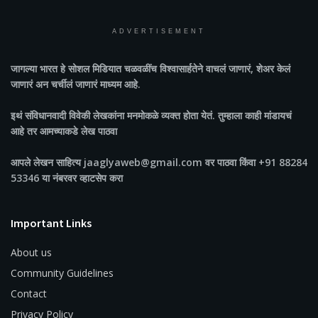
ADVERTISEMENT
जागल्या भारत
हे सोशल मिडियात चळवळींच विश्वासार्हतेने वाचलं जाणारं, शेअर केलं
जाणारं अन चर्चीलं जाणारं माध्यम आहे.
इथं संविधानवादी विवेकी लेखकांना मनमोकळे व्यक्त होता येतं. तुम्हाला काही मांडायचं
आहे तर आमच्याकडे लेख पाठवा
आपले लेखन साहित्य jaaglyaweb@gmail.com वर पाठवा किंवा +91 88284
53346 या नंबरवर व्हाटसेप करा
Important Links
About us
Community Guidelines
Contact
Privacy Policy