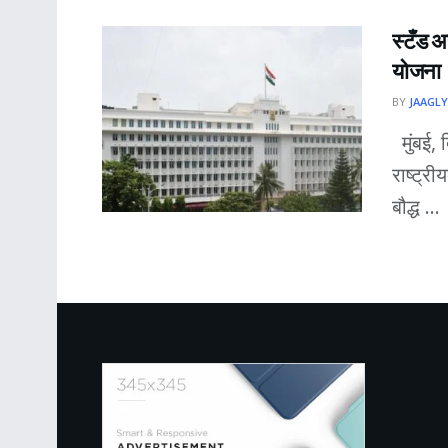
स्टँड अ
योजना
BY
JAAGLY
मुंबई, 
राष्ट्री
बौद्ध ...