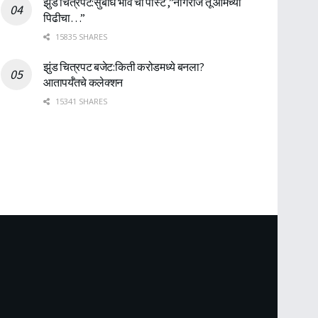
झुंड चित्रपट:सुबोध भावे ची पोस्ट ,”नागराज तू आमच्या
पिढीचा…”
15835 SHARES
झुंड चित्रपट बजेट:किती करोडमध्ये बनला?
आतापर्यँतचे कलेक्शन
15341 SHARES