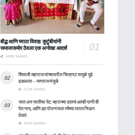
बौद्ध आणि मराठा विवाह: कुटुंबीयांनी
समाजासमोर ठेवला एक अनोखा आदर्श
34508 SHARES
शिवाजी महाराज यांच्यावरील चित्रपट यामुळे पुढे
ढकलला – नागराज मंजुळे
21218 SHARES
जात अन जातीचा पेट: म्हाराच्या हातचं आम्ही पाणी बी
पेत नाय, आणि ह्या पोरानं मला त्येंच्या घरात निऊन
ठेवलं.
19479 SHARES