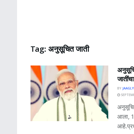
Tag:
अनुसूचित जाती
अनुसूचि
जातींचा
BY
JAAGLY
SEPTEMB
अनुसूचि
आला, 1
आहे.प्रध