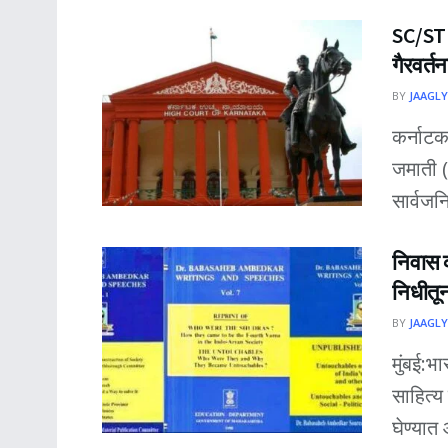
SC/ST 
गैरवर्त
BY
JAAGLY
कर्नाट
जमाती (अ
सार्वजन
निवास व
निधीतू
BY
JAAGLY
मुंबई:भ
साहित्
घेण्यात