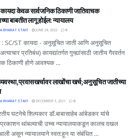
कायदा केवळ सार्वजनिक ठिकाणी जातिवाचक
नाच्या बाबतीत लागू होईल: न्यायालय
A BHARAT STAFF
JUNE 24, 2022
0
क : SC/ST कायदा - अनुसूचित जाती आणि अनुसूचित
त्याचार प्रतिबंध) कायद्यांतर्गत गुन्ह्यांसाठी जातीय गैरवर्तन
िक ठिकाणी होणे आवश्यक ...
्यवस्था,प्रवासखर्चावर लाखोंचा खर्च;अनुसूचित जातीच्या
न
A BHARAT STAFF
DECEMBER 3, 2021
0
ारतीय घटनेचे शिल्पकार डॉ.बाबासाहेब आंबेडकर यांचे
य प्रकाशन थांबल्याची उच्च न्यायालयाकडून कालच दखल
 आली असून न्यायालयाने स्वत:हून या संबंधित ...