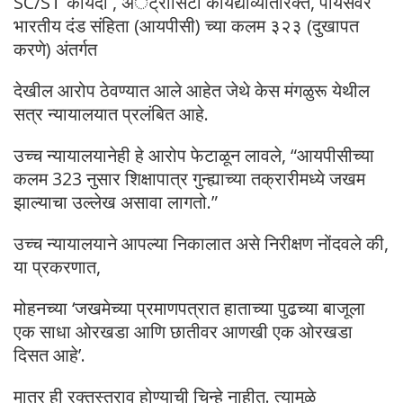
SC/ST कायदा , अॅट्रॉसिटी कायद्याव्यतिरिक्त, पायसवर
भारतीय दंड संहिता (आयपीसी) च्या कलम ३२३ (दुखापत
करणे) अंतर्गत
देखील आरोप ठेवण्यात आले आहेत जेथे केस मंगळुरू येथील
सत्र न्यायालयात प्रलंबित आहे.
उच्च न्यायालयानेही हे आरोप फेटाळून लावले, “आयपीसीच्या
कलम 323 नुसार शिक्षापात्र गुन्ह्याच्या तक्रारीमध्ये जखम
झाल्याचा उल्लेख असावा लागतो.”
उच्च न्यायालयाने आपल्या निकालात असे निरीक्षण नोंदवले की,
या प्रकरणात,
मोहनच्या ‘जखमेच्या प्रमाणपत्रात हाताच्या पुढच्या बाजूला
एक साधा ओरखडा आणि छातीवर आणखी एक ओरखडा
दिसत आहे’.
मात्र ही रक्तस्त्राव होण्याची चिन्हे नाहीत. त्यामुळे