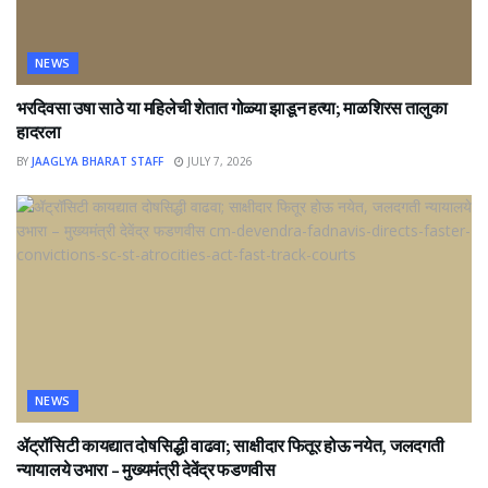
NEWS
भरदिवसा उषा साठे या महिलेची शेतात गोळ्या झाडून हत्या; माळशिरस तालुका
हादरला
BY
JAAGLYA BHARAT STAFF
JULY 7, 2026
NEWS
ॲट्रॉसिटी कायद्यात दोषसिद्धी वाढवा; साक्षीदार फितूर होऊ नयेत, जलदगती
न्यायालये उभारा – मुख्यमंत्री देवेंद्र फडणवीस