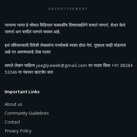
ADVERTISEMENT
जागल्या भारत
हे सोशल मिडियात चळवळींच विश्वासार्हतेने वाचलं जाणारं, शेअर केलं
जाणारं अन चर्चीलं जाणारं माध्यम आहे.
इथं संविधानवादी विवेकी लेखकांना मनमोकळे व्यक्त होता येतं. तुम्हाला काही मांडायचं
आहे तर आमच्याकडे लेख पाठवा
आपले लेखन साहित्य jaaglyaweb@gmail.com वर पाठवा किंवा +91 88284
53346 या नंबरवर व्हाटसेप करा
Important Links
About us
Community Guidelines
Contact
Privacy Policy