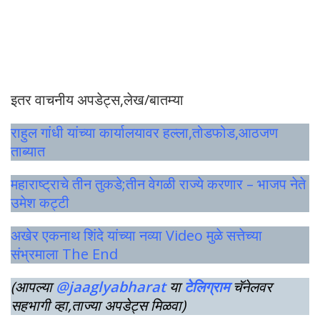
इतर वाचनीय अपडेट्स,लेख/बातम्या
राहुल गांधी यांच्या कार्यालयावर हल्ला,तोडफोड,आठजण
ताब्यात
महाराष्ट्राचे तीन तुकडे;तीन वेगळी राज्ये करणार – भाजप नेते
उमेश कट्टी
अखेर एकनाथ शिंदे यांच्या नव्या Video मुळे सत्तेच्या
संभ्रमाला The End
(आपल्या
@jaaglyabharat
या
टेलिग्राम
चॅनेलवर
सहभागी व्हा,ताज्या अपडेट्स मिळवा)