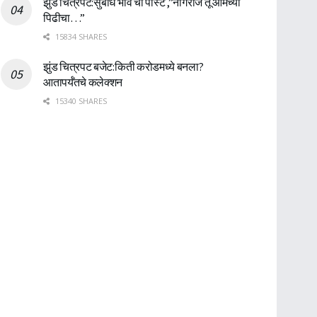
झुंड चित्रपट:सुबोध भावे ची पोस्ट ,”नागराज तू आमच्या
पिढीचा…”
15834 SHARES
झुंड चित्रपट बजेट:किती करोडमध्ये बनला?
आतापर्यँतचे कलेक्शन
15340 SHARES