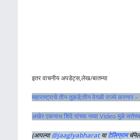
इतर वाचनीय अपडेट्स,लेख/बातम्या
महाराष्ट्राचे तीन तुकडे;तीन वेगळी राज्ये करणार 
अखेर एकनाथ शिंदे यांच्या नव्या Video मुळे सत्ते
(आपल्या
@jaaglyabharat
या
टेलिग्राम
चॅने