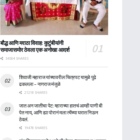
बौद्ध आणि मराठा विवाह: कुटुंबीयांनी
समाजासमोर ठेवला एक अनोखा आदर्श
34504 SHARES
शिवाजी महाराज यांच्यावरील चित्रपट यामुळे पुढे
ढकलला – नागराज मंजुळे
21218 SHARES
जात अन जातीचा पेट: म्हाराच्या हातचं आम्ही पाणी बी
पेत नाय, आणि ह्या पोरानं मला त्येंच्या घरात निऊन
ठेवलं.
19478 SHARES