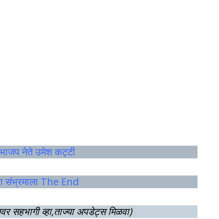
– भाजप नेते उमेश कट्टी
च्या संभ्रमाला The End
लवर सहभागी व्हा,ताज्या अपडेट्स मिळवा)