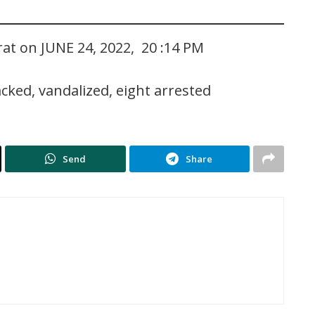
rat on JUNE 24, 2022, 20 :14 PM
acked, vandalized, eight arrested
Send
Share