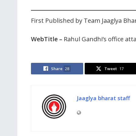
First Published by Team Jaaglya Bha
WebTitle –
Rahul Gandhi’s office att
Share
28
Tweet
17
Jaaglya bharat staff