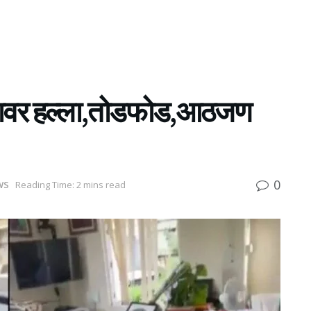
्यालयावर हल्ला,तोडफोड,आठजण
0
WS
Reading Time: 2 mins read