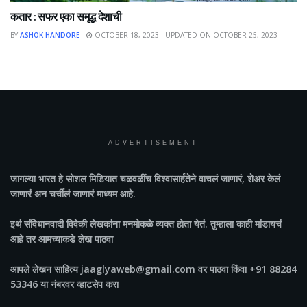
कतार : सफर एका समृद्ध देशाची
BY
ASHOK HANDORE
OCTOBER 18, 2023 - UPDATED ON OCTOBER 25, 2023
ADVERTISEMENT
जागल्या भारत
हे सोशल मिडियात चळवळींच विश्वासार्हतेने वाचलं जाणारं, शेअर केलं
जाणारं अन चर्चीलं जाणारं माध्यम आहे.
इथं संविधानवादी विवेकी लेखकांना मनमोकळे व्यक्त होता येतं. तुम्हाला काही मांडायचं
आहे तर आमच्याकडे लेख पाठवा
आपले लेखन साहित्य jaaglyaweb@gmail.com वर पाठवा किंवा +91 88284
53346 या नंबरवर व्हाटसेप करा