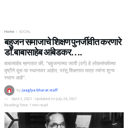
Home
SOCIAL
बहुजन समाजाचे शिक्षण पुनर्जीवीत करणारे
डाॅ.बाबासाहेब आंबेडकर….
बाबासाहेब म्हणतात की, "बहुजनाच्या जाती (वर्ग) हे लोकसंख्येच्या
दृष्टीने दूस-या स्थानावर आहेत, परंतू शिक्षणात मात्र त्यांना शुन्य
स्थान आहे".
by
Jaaglya bharat staff
April 2, 2021 - Updated on July 24, 2021
Reading Time: 1 min read