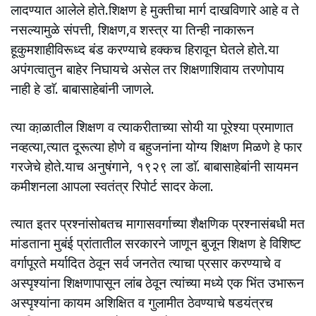
लादण्यात आलेले होते.शिक्षण हे मुक्तीचा मार्ग दाखविणारे आहे व ते
नसल्यामुळे संपत्ती, शिक्षण,व शस्त्र या तिन्ही नाकारून
हूकुमशाहीविरूध्द बंड करण्याचे हक्कच हिरावून घेतले होते.या
अपंगत्वातुन बाहेर निघायचे असेल तर शिक्षणाशिवाय तरणोपाय
नाही हे डाॅ. बाबासाहेबांनी जाणले.
त्या का़ळातील शिक्षण व त्याकरीताच्या सोयी या पूरेश्या प्रमाणात
नव्हत्या,त्यात दूरूत्या होणे व बहुजनांना योग्य शिक्षण मिळणे हे फार
गरजेचे होते.याच अनुषंगाने, १९२९ ला डाॅ. बाबासाहेबांनी सायमन
कमीशनला आपला स्वतंत्र रिपोर्ट सादर केला.
त्यात इतर प्रश्नांसोबतच मागासवर्गाच्या शैक्षणिक प्रश्नासंबधी मत
मांडताना मुबंई प्रांतातील सरकारने जाणून बुजून शिक्षण हे विशिष्ट
वर्गापूरते मर्यादित ठेवून सर्व जनतेत त्याचा प्रसार करण्याचे व
अस्पृश्यांना शिक्षणापासून लांब ठेवून त्यांच्या मध्ये एक भिंत उभारून
अस्पृश्यांना कायम अशिक्षित व गुलामीत ठेवण्याचे षडयंत्रच