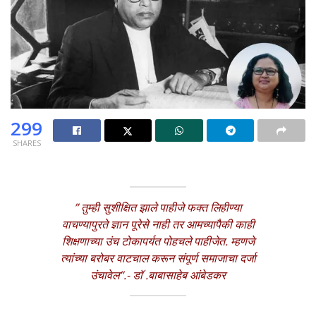
299
SHARES
” तुम्ही सुशीक्षित झाले पाहीजे फक्त लिहीण्या
वाचण्यापुरते ज्ञान पूरेसे नाही तर आमच्यापैकी काही
शिक्षणाच्या उंच टोकापर्यत पोहचले पाहीजेत. म्हणजे
त्यांच्या बरोबर वाटचाल करून संपूर्ण समाजाचा दर्जा
उंचावेल”.- डाॅ .बाबासाहेब आंबेडकर