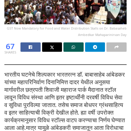
GST Now Mandatory for Food and Water Distribution Stalls on Dr. Babasaheb
Ambedkar Mahaparinirvan Day
67
SHARES
भारतीय घटनेचे शिल्पकार भारतरत्न डॉ. बाबासाहेब आंबेडकर
यांच्या महापरिनिर्वाण दिनानिमित्त दादर येथील अनुसया
मार्गावरील छत्रपती शिवाजी महाराज पार्क मैदानात स्टॉल
लावून विविध संस्था आणि इतर इष्टार्थींनी दरवर्षी विविध सेवा
व सुविधा पुरविल्या जातात. तसेच समाज बोधपर ग्रंथसाहित्य
व इतर साहित्याची विक्री देखील होते. ह्या वर्षी उपरोक्त
कार्यक्रमानुसार विविध स्टॉल्स वाटप करण्याचा निर्णय घेण्यात
आला आहे.मात्र यामुळे आंबेडकरी समाजातून आता विरोधाचा