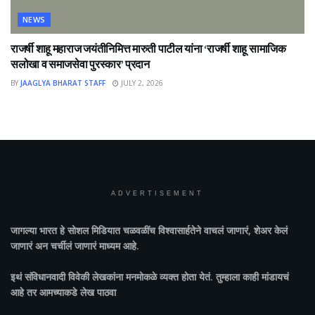
NEWS
राजर्षी शाहू महाराज जयंतीनिमित्त मारुती पाटील यांना ‘राजर्षी शाहू सामाजिक
सलोखा व समाजसेवा पुरस्कार’ प्रदान
BY
JAAGLYA BHARAT STAFF
JULY 2, 2026
ADVERTISEMENT
जागल्या भारत
हे सोशल मिडियात चळवळींच विश्वासार्हतेने वाचलं जाणारं, शेअर केलं
जाणारं अन चर्चीलं जाणारं माध्यम आहे.
इथं संविधानवादी विवेकी लेखकांना मनमोकळे व्यक्त होता येतं. तुम्हाला काही मांडायचं
आहे तर आमच्याकडे लेख पाठवा