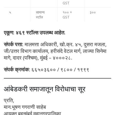
GST
५
सामान्य
१०० +
३००
स्टॉल
GST
एकूण: ४६९ स्टॉल्स उपलब्ध आहेत.
संपर्क पत्ता:
मालमत्ता अधिकारी, खो.क्र. ४५, दुसरा मजला,
जी/उत्तर विभाग कार्यालय, हरीसंदे वेटल मार्ग, लाज्या सिनेमा
मागे, दादर (पश्चिम), मुंबई – ४०००२८.
संपर्क क्रमांक:
६६५०३६०० / ९८०० / १९९९
आंबेडकरी समाजातून विरोधाचा सूर
प्रति,
मान.भूषण गगराणी साहेब
आयुक्त बृहन्मुंबई महानगरपालिका