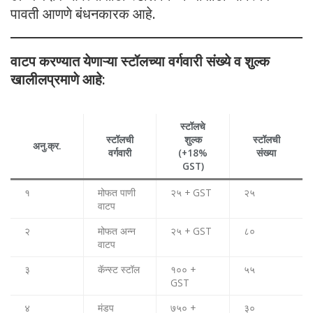
पावती आणणे बंधनकारक आहे.
वाटप करण्यात येणाऱ्या स्टॉलच्या वर्गवारी संख्ये व शुल्क
खालीलप्रमाणे आहे:
स्टॉलचे
स्टॉलची
शुल्क
स्टॉलची
अनु.क्र.
वर्गवारी
(+18%
संख्या
GST)
१
मोफत पाणी
२५ + GST
२५
वाटप
२
मोफत अन्न
२५ + GST
८०
वाटप
३
कॅन्स्ट स्टॉल
१०० +
५५
GST
४
मंडप
७५० +
३०