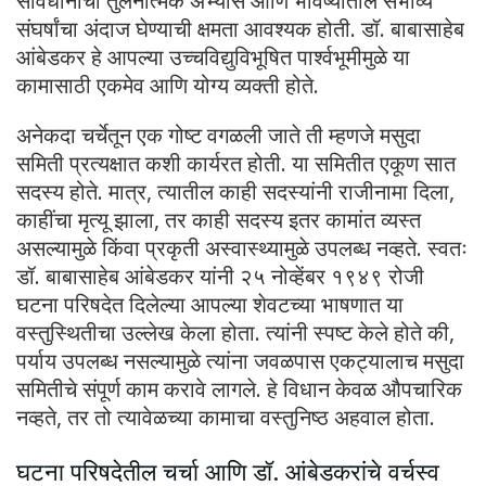
संविधानांचा तुलनात्मक अभ्यास आणि भविष्यातील संभाव्य
संघर्षांचा अंदाज घेण्याची क्षमता आवश्यक होती. डॉ. बाबासाहेब
आंबेडकर हे आपल्या उच्चविद्युविभूषित पार्श्वभूमीमुळे या
कामासाठी एकमेव आणि योग्य व्यक्ती होते.
अनेकदा चर्चेतून एक गोष्ट वगळली जाते ती म्हणजे मसुदा
समिती प्रत्यक्षात कशी कार्यरत होती. या समितीत एकूण सात
सदस्य होते. मात्र, त्यातील काही सदस्यांनी राजीनामा दिला,
काहींचा मृत्यू झाला, तर काही सदस्य इतर कामांत व्यस्त
असल्यामुळे किंवा प्रकृती अस्वास्थ्यामुळे उपलब्ध नव्हते. स्वतः
डॉ. बाबासाहेब आंबेडकर यांनी २५ नोव्हेंबर १९४९ रोजी
घटना परिषदेत दिलेल्या आपल्या शेवटच्या भाषणात या
वस्तुस्थितीचा उल्लेख केला होता. त्यांनी स्पष्ट केले होते की,
पर्याय उपलब्ध नसल्यामुळे त्यांना जवळपास एकट्यालाच मसुदा
समितीचे संपूर्ण काम करावे लागले. हे विधान केवळ औपचारिक
नव्हते, तर तो त्यावेळच्या कामाचा वस्तुनिष्ठ अहवाल होता.
घटना परिषदेतील चर्चा आणि डॉ. आंबेडकरांचे वर्चस्व