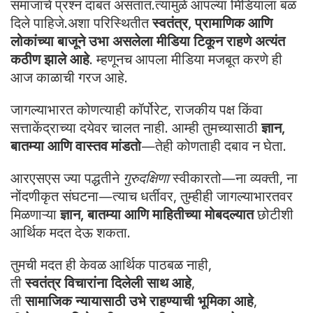
समाजाचे प्रश्न दाबत असतात.त्यामुळे आपल्या मिडियाला बळ
दिले पाहिजे.अशा परिस्थितीत
स्वतंत्र, प्रामाणिक आणि
लोकांच्या बाजूने उभा असलेला मीडिया टिकून राहणे अत्यंत
कठीण झाले आहे
. म्हणूनच आपला मीडिया मजबूत करणे ही
आज काळाची गरज आहे.
जागल्याभारत कोणत्याही कॉर्पोरेट, राजकीय पक्ष किंवा
सत्ताकेंद्राच्या दयेवर चालत नाही. आम्ही तुमच्यासाठी
ज्ञान,
बातम्या आणि वास्तव मांडतो
—तेही कोणताही दबाव न घेता.
आरएसएस ज्या पद्धतीने
गुरुदक्षिणा
स्वीकारतो—ना व्यक्ती, ना
नोंदणीकृत संघटना—त्याच धर्तीवर, तुम्हीही जागल्याभारतवर
मिळणाऱ्या
ज्ञान, बातम्या आणि माहितीच्या मोबदल्यात
छोटीशी
आर्थिक मदत देऊ शकता.
तुमची मदत ही केवळ आर्थिक पाठबळ नाही,
ती
स्वतंत्र विचारांना दिलेली साथ आहे
,
ती
सामाजिक न्यायासाठी उभे राहण्याची भूमिका आहे
,