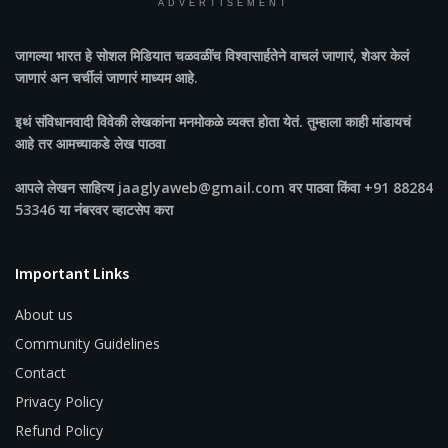
ADVERTISEMENT
जागल्या भारत
हे सोशल मिडियात चळवळींच विश्वासार्हतेने वाचलं जाणारं, शेअर केलं
जाणारं अन चर्चीलं जाणारं माध्यम आहे.
इथं संविधानवादी विवेकी लेखकांना मनमोकळे व्यक्त होता येतं. तुम्हाला काही मांडायचं
आहे तर आमच्याकडे लेख पाठवा
आपले लेखन साहित्य jaaglyaweb@gmail.com वर पाठवा किंवा +91 88284
53346 या नंबरवर व्हाटसेप करा
Important Links
About us
Community Guidelines
Contact
Privacy Policy
Refund Policy