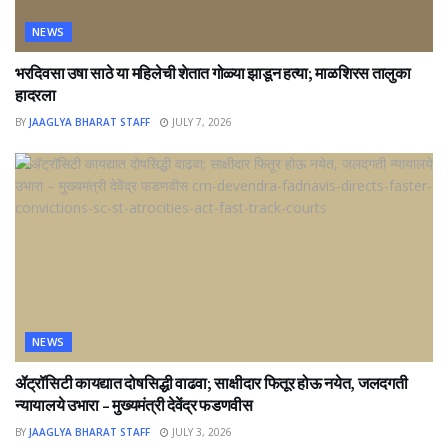
NEWS
भरदिवसा उषा साठे या महिलेची शेतात गोळ्या झाडून हत्या; माळशिरस तालुका
हादरला
BY
JAAGLYA BHARAT STAFF
JULY 7, 2026
NEWS
ॲट्रॉसिटी कायद्यात दोषसिद्धी वाढवा; साक्षीदार फितूर होऊ नयेत, जलदगती
न्यायालये उभारा – मुख्यमंत्री देवेंद्र फडणवीस
BY
JAAGLYA BHARAT STAFF
JULY 3, 2026