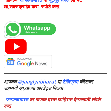
आपल्या
जागल्याभारत
या
युट्यूब चॅनेल
ला भेट
द्या,सबसक्राईब करा. सपोर्ट करा.
आपल्या
@jaaglyabharat
या
टेलिग्राम
चॅनेलवर
सहभागी व्हा,ताज्या अपडेट्स मिळवा
जागल्याभारत
वर माफक दरात जाहिरात देण्यासाठी संपर्क
करा