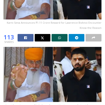
Karni Sena Announces ₹1.11 Crore Reward for Lawrence Bishnoi Encounter
Know the Reason
113
SHARES