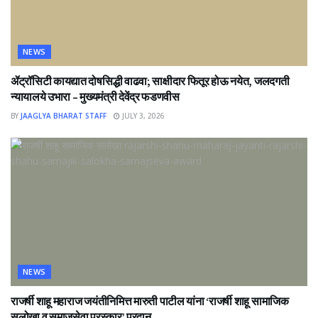
NEWS
ॲट्रॉसिटी कायद्यात दोषसिद्धी वाढवा; साक्षीदार फितूर होऊ नयेत, जलदगती
न्यायालये उभारा – मुख्यमंत्री देवेंद्र फडणवीस
BY
JAAGLYA BHARAT STAFF
JULY 3, 2026
NEWS
राजर्षी शाहू महाराज जयंतीनिमित्त मारुती पाटील यांना ‘राजर्षी शाहू सामाजिक
सलोखा व समाजसेवा पुरस्कार’ प्रदान