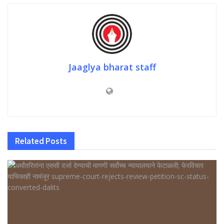
Jaaglya bharat staff
Related
Posts