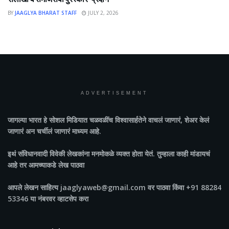
BY
JAAGLYA BHARAT STAFF
JULY 2, 2026
ADVERTISEMENT
जागल्या भारत
हे सोशल मिडियात चळवळींच विश्वासार्हतेने वाचलं जाणारं, शेअर केलं
जाणारं अन चर्चीलं जाणारं माध्यम आहे.
इथं संविधानवादी विवेकी लेखकांना मनमोकळे व्यक्त होता येतं. तुम्हाला काही मांडायचं
आहे तर आमच्याकडे लेख पाठवा
आपले लेखन साहित्य jaaglyaweb@gmail.com वर पाठवा किंवा +91 88284
53346 या नंबरवर व्हाटसेप करा