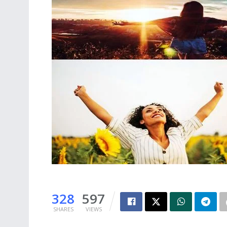
328
597
SHARES
VIEWS