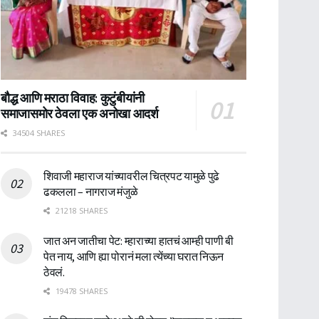
बौद्ध आणि मराठा विवाह: कुटुंबीयांनी
समाजासमोर ठेवला एक अनोखा आदर्श
34504 SHARES
शिवाजी महाराज यांच्यावरील चित्रपट यामुळे पुढे
ढकलला – नागराज मंजुळे
21218 SHARES
जात अन जातीचा पेट: म्हाराच्या हातचं आम्ही पाणी बी
पेत नाय, आणि ह्या पोरानं मला त्येंच्या घरात निऊन
ठेवलं.
19478 SHARES