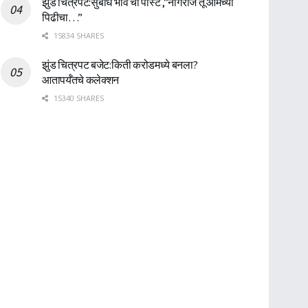
झुंड चित्रपट:सुबोध भावे ची पोस्ट ,”नागराज तू आमच्या
पिढीचा…”
15834 SHARES
झुंड चित्रपट बजेट:किती करोडमध्ये बनला?
आतापर्यँतचे कलेक्शन
15340 SHARES