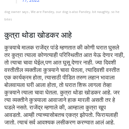
17, 2022
dog owner says , We are Pandey, our dog is also Pandey, bit naughty, so he
bites
कुत्रा थोडा खोडकर आहे
कुत्र्याचे मालक राजेंद्र पांडे म्हणतात की कोणी घरात घुसले
तर कुत्रा त्याला कोणत्याही परिस्थितीत आत येऊ देणार नाही,
तो त्याचा चावा घेईल,पण आत घुसू देणार नाही. ज्या दिवशी
वस्तीतील व्यक्तीला कुत्र्याने चावा घेतला, त्यादिवशी वस्तीत
एक कार्यक्रम होता, त्यासाठी पीडित तरुण लहान भावाला
बोलवायला घरी आला होता, तो घरात शिरू लागला तेव्हा
कुत्र्याने त्याला चावा घेतला. कुत्रा थोडा खोडकर आहे. जर
त्या व्यक्तीने कुत्र्याला आवाजाने हाक मारली असती तर हे
घडले नसते. राजेंद्र म्हणाले की, आम्हाला कुत्रा खूप
आवडतो. आम्ही त्याच्यासोबतच एकत्र झोपतो. फिरायलाही
जातो. त्याचं सर्व आवश्यक लसीकरण करण्यात आलं आहे.