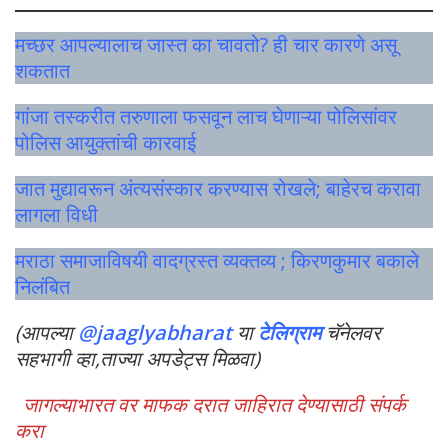
मच्छर आपल्यालाच जास्त का चावतो? ही चार कारणे असू
शकतात
गांजा तस्करीत तरुणाला फसवून लाच घेणाऱ्या पोलिसांवर
पोलिस आयुक्तांची कारवाई
जात मुद्यावरून अंत्यसंस्कार करण्यास रोखले; बाहेरच करावा
लागला विधी
मराठा समाजाविषयी वादग्रस्त व्यक्तव्य ; किरणकुमार बकाले
निलंबित
(आपल्या
@jaaglyabharat
या
टेलिग्राम
चॅनेलवर
सहभागी व्हा,ताज्या अपडेट्स मिळवा)
जागल्याभारत वर माफक दरात जाहिरात देण्यासाठी संपर्क
करा