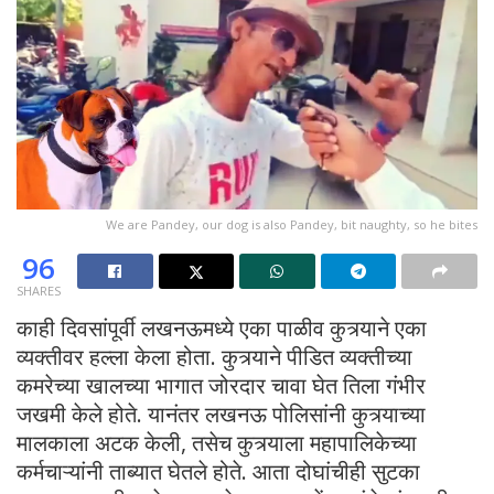
We are Pandey, our dog is also Pandey, bit naughty, so he bites
96
SHARES
काही दिवसांपूर्वी लखनऊमध्ये एका पाळीव कुत्र्याने एका
व्यक्तीवर हल्ला केला होता. कुत्र्याने पीडित व्यक्तीच्या
कमरेच्या खालच्या भागात जोरदार चावा घेत तिला गंभीर
जखमी केले होते. यानंतर लखनऊ पोलिसांनी कुत्र्याच्या
मालकाला अटक केली, तसेच कुत्र्याला महापालिकेच्या
कर्मचाऱ्यांनी ताब्यात घेतले होते. आता दोघांचीही सुटका