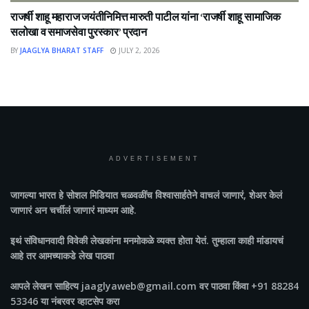
राजर्षी शाहू महाराज जयंतीनिमित्त मारुती पाटील यांना ‘राजर्षी शाहू सामाजिक
सलोखा व समाजसेवा पुरस्कार’ प्रदान
BY
JAAGLYA BHARAT STAFF
JULY 2, 2026
ADVERTISEMENT
जागल्या भारत
हे सोशल मिडियात चळवळींच विश्वासार्हतेने वाचलं जाणारं, शेअर केलं
जाणारं अन चर्चीलं जाणारं माध्यम आहे.
इथं संविधानवादी विवेकी लेखकांना मनमोकळे व्यक्त होता येतं. तुम्हाला काही मांडायचं
आहे तर आमच्याकडे लेख पाठवा
आपले लेखन साहित्य jaaglyaweb@gmail.com वर पाठवा किंवा +91 88284
53346 या नंबरवर व्हाटसेप करा