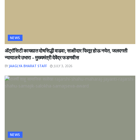
NEWS
ॲट्रॉसिटी कायद्यात दोषसिद्धी वाढवा; साक्षीदार फितूर होऊ नयेत, जलदगती
न्यायालये उभारा – मुख्यमंत्री देवेंद्र फडणवीस
BY
JAAGLYA BHARAT STAFF
JULY 3, 2026
NEWS