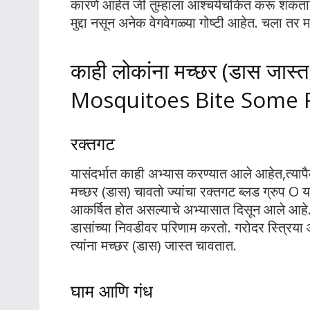
कारणे आहेत जी तुम्हाला आश्चर्यचकित करू शकतात. 
मुद्दा नसून अनेक वेगवेगळ्या गोष्टी आहेत. चला त
काही लोकांना मच्छर (डास जास
Mosquitoes Bite Some 
रक्तगट
यासंदर्भात काही अभ्यास करण्यात आले आहेत,त्या
मच्छर (डास) चावतो ज्यांचा रक्तगट ब्लड ग्रुप O य
आकर्षित होत असल्याचे अभ्यासात दिसून आले आह
डासांच्या निवडीवर परिणाम करतो. गरोदर स्त्रिया 
त्यांना मच्छर (डास) जास्त चावतात.
घाम आणि गंध