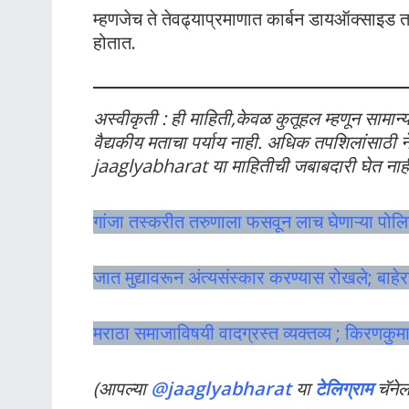
म्हणजेच ते तेवढ्याप्रमाणात कार्बन डायऑक्साइड त
होतात.
अस्वीकृती : ही माहिती,
केवळ
कुतूहल म्हणून सामान्
वैद्यकीय मताचा पर्याय नाही. अधिक तपशिलांसाठी नेहम
jaaglyabharat या माहितीची जबाबदारी घेत नाह
गांजा तस्करीत तरुणाला फसवून लाच घेणाऱ्या पोलि
जात मुद्यावरून अंत्यसंस्कार करण्यास रोखले; बाह
मराठा समाजाविषयी वादग्रस्त व्यक्तव्य ; किरणकुम
(आपल्या
@jaaglyabharat
या
टेलिग्राम
चॅने