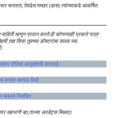
यार करतात, तेवढेच मच्छर (डास) त्यांच्याकडे आकर्षित
य माहिती म्हणून प्रदान करते.ही कोणत्याही प्रकारे पात्र
ी तज्ञ किंवा तुमच्या डॉक्टरांचा सल्ला घ्या.
ी.
सांवर पोलिस आयुक्तांची कारवाई
ेरच करावा लागला विधी
ार बकाले निलंबित
लवर सहभागी व्हा,ताज्या अपडेट्स मिळवा)