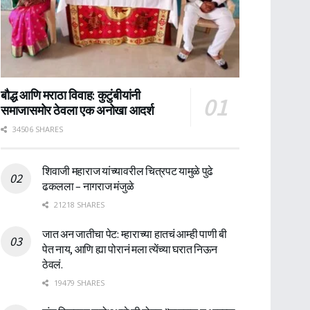
बौद्ध आणि मराठा विवाह: कुटुंबीयांनी
समाजासमोर ठेवला एक अनोखा आदर्श
34506 SHARES
शिवाजी महाराज यांच्यावरील चित्रपट यामुळे पुढे
ढकलला – नागराज मंजुळे
21218 SHARES
जात अन जातीचा पेट: म्हाराच्या हातचं आम्ही पाणी बी
पेत नाय, आणि ह्या पोरानं मला त्येंच्या घरात निऊन
ठेवलं.
19479 SHARES