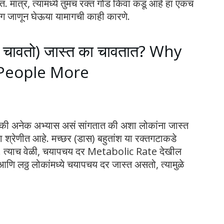
मात्र, त्यामध्ये तुमचं रक्त गोड किंवा कडू आहे हा एकच
र मग जाणून घेऊया यामागची काही कारणे.
्त चावतो) जास्त का चावतात? Why
People More
पैकी अनेक अभ्यास असं सांगतात की अशा लोकांना जास्त
ा श्रेणीत आहे. मच्छर (डास) बहुतांश या रक्तगटाकडे
े. त्याच वेळी, चयापचय दर Metabolic Rate देखील
आणि लठ्ठ लोकांमध्ये चयापचय दर जास्त असतो, त्यामुळे