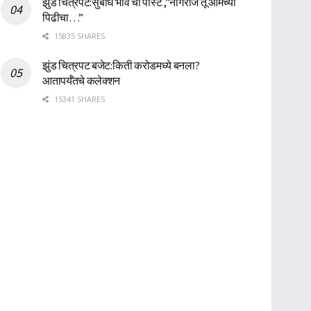
झुंड चित्रपट:सुबोध भावे ची पोस्ट ,”नागराज तू आमच्या
पिढीचा…”
15835 SHARES
झुंड चित्रपट बजेट:किती करोडमध्ये बनला?
आतापर्यँतचे कलेक्शन
15341 SHARES