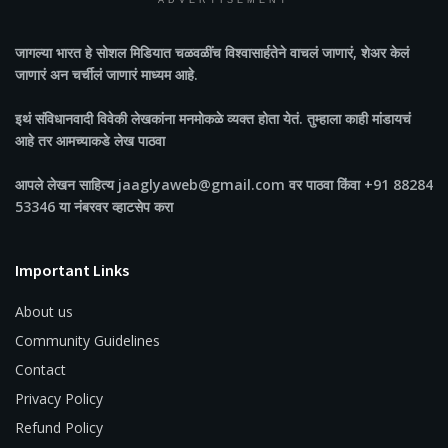
ADVERTISEMENT
जागल्या भारत
हे सोशल मिडियात चळवळींच विश्वासार्हतेने वाचलं जाणारं, शेअर केलं
जाणारं अन चर्चीलं जाणारं माध्यम आहे.
इथं संविधानवादी विवेकी लेखकांना मनमोकळे व्यक्त होता येतं. तुम्हाला काही मांडायचं
आहे तर आमच्याकडे लेख पाठवा
आपले लेखन साहित्य jaaglyaweb@gmail.com वर पाठवा किंवा +91 88284
53346 या नंबरवर व्हाटसेप करा
Important Links
About us
Community Guidelines
Contact
Privacy Policy
Refund Policy