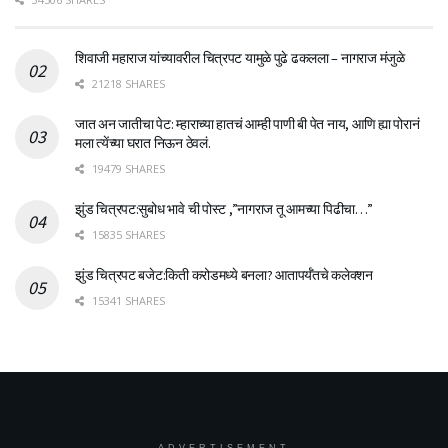
शिवाजी महाराज यांच्यावरील चित्रपट यामुळे पुढे ढकलला – नागराज मंजुळे
21218 SHARES
जात अन जातीचा पेट: म्हाराच्या हातचं आम्ही पाणी बी पेत नाय, आणि ह्या पोरानं
मला त्येंच्या घरात निऊन ठेवलं.
19479 SHARES
झुंड चित्रपट:सुबोध भावे ची पोस्ट ,”नागराज तू आमच्या पिढीचा…”
15835 SHARES
झुंड चित्रपट बजेट:किती करोडमध्ये बनला? आतापर्यँतचे कलेक्शन
15341 SHARES