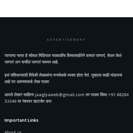
ADVERTISEMENT
जागल्या भारत
हे सोशल मिडियात चळवळींच विश्वासार्हतेने वाचलं जाणारं, शेअर केलं
जाणारं अन चर्चीलं जाणारं माध्यम आहे.
इथं संविधानवादी विवेकी लेखकांना मनमोकळे व्यक्त होता येतं. तुम्हाला काही मांडायचं
आहे तर आमच्याकडे लेख पाठवा
आपले लेखन साहित्य jaaglyaweb@gmail.com वर पाठवा किंवा +91 88284
53346 या नंबरवर व्हाटसेप करा
Important Links
About us