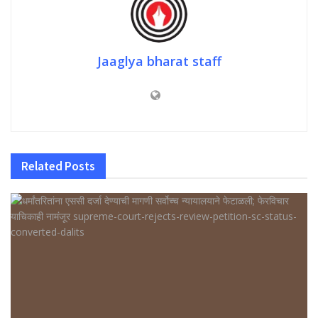
Jaaglya bharat staff
Related
Posts