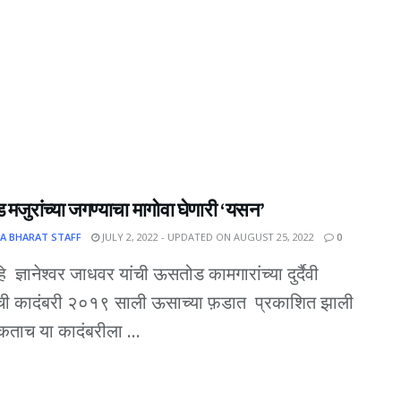
जुरांच्या जगण्याचा मागोवा घेणारी ‘यसन’
A BHARAT STAFF
JULY 2, 2022 - UPDATED ON AUGUST 25, 2022
0
 ज्ञानेश्वर जाधवर यांची ऊसतोड कामगारांच्या दुर्दैवी
ाची कादंबरी २०१९ साली ऊसाच्या फ़डात प्रकाशित झाली
ुकताच या कादंबरीला ...