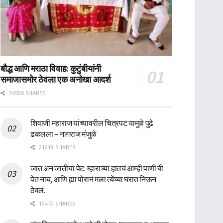
बौद्ध आणि मराठा विवाह: कुटुंबीयांनी
समाजासमोर ठेवला एक अनोखा आदर्श
34506 SHARES
शिवाजी महाराज यांच्यावरील चित्रपट यामुळे पुढे
ढकलला – नागराज मंजुळे
21218 SHARES
जात अन जातीचा पेट: म्हाराच्या हातचं आम्ही पाणी बी
पेत नाय, आणि ह्या पोरानं मला त्येंच्या घरात निऊन
ठेवलं.
19479 SHARES