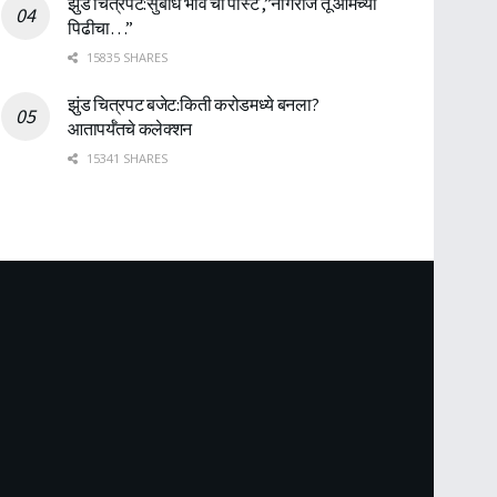
झुंड चित्रपट:सुबोध भावे ची पोस्ट ,”नागराज तू आमच्या
पिढीचा…”
15835 SHARES
झुंड चित्रपट बजेट:किती करोडमध्ये बनला?
आतापर्यँतचे कलेक्शन
15341 SHARES