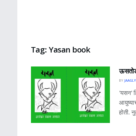
Tag:
Yasan book
ऊसतोड म
BY
JAAGLY
'यसन' हि
आयुष्य
होती. न