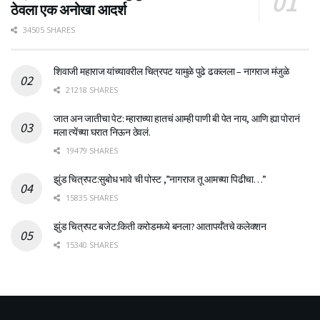
ठेवला एक अनोखा आदर्श
34505 SHARES
शिवाजी महाराज यांच्यावरील चित्रपट यामुळे पुढे ढकलला – नागराज मंजुळे
21218 SHARES
जात अन जातीचा पेट: म्हाराच्या हातचं आम्ही पाणी बी पेत नाय, आणि ह्या पोरानं
मला त्येंच्या घरात निऊन ठेवलं.
19479 SHARES
झुंड चित्रपट:सुबोध भावे ची पोस्ट ,”नागराज तू आमच्या पिढीचा…”
15835 SHARES
झुंड चित्रपट बजेट:किती करोडमध्ये बनला? आतापर्यँतचे कलेक्शन
15340 SHARES