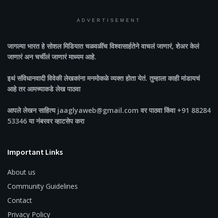
ADVERTISEMENT
जागल्या भारत
हे सोशल मिडियात चळवळींच विश्वासार्हतेने वाचलं जाणारं, शेअर केलं
जाणारं अन चर्चीलं जाणारं माध्यम आहे.
इथं संविधानवादी विवेकी लेखकांना मनमोकळे व्यक्त होता येतं. तुम्हाला काही मांडायचं
आहे तर आमच्याकडे लेख पाठवा
आपले लेखन साहित्य jaaglyaweb@gmail.com वर पाठवा किंवा +91 88284
53346 या नंबरवर व्हाटसेप करा
Important Links
About us
Community Guidelines
Contact
Privacy Policy