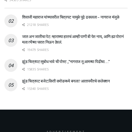
शिवाजी महाराज यांच्यावरील चित्रपट यामुळे पुढे ढकलला – नागराज मंजुळे
21218 SHARES
जात अन जातीचा पेट: म्हाराच्या हातचं आम्ही पाणी बी पेत नाय, आणि ह्या पोरानं
मला त्येंच्या घरात निऊन ठेवलं.
19479 SHARES
झुंड चित्रपट:सुबोध भावे ची पोस्ट ,”नागराज तू आमच्या पिढीचा…”
15835 SHARES
झुंड चित्रपट बजेट:किती करोडमध्ये बनला? आतापर्यँतचे कलेक्शन
15340 SHARES