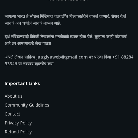
ADVERTISEMENT
जागल्या भारत
हे सोशल मिडियात चळवळींच विश्वासार्हतेने वाचलं जाणारं, शेअर केलं
जाणारं अन चर्चीलं जाणारं माध्यम आहे.
इथं संविधानवादी विवेकी लेखकांना मनमोकळे व्यक्त होता येतं. तुम्हाला काही मांडायचं
आहे तर आमच्याकडे लेख पाठवा
आपले लेखन साहित्य jaaglyaweb@gmail.com वर पाठवा किंवा +91 88284
53346 या नंबरवर व्हाटसेप करा
Important Links
About us
Community Guidelines
Contact
Privacy Policy
Refund Policy