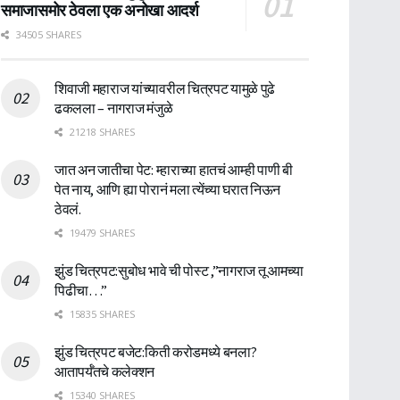
समाजासमोर ठेवला एक अनोखा आदर्श
34505 SHARES
शिवाजी महाराज यांच्यावरील चित्रपट यामुळे पुढे
ढकलला – नागराज मंजुळे
21218 SHARES
जात अन जातीचा पेट: म्हाराच्या हातचं आम्ही पाणी बी
पेत नाय, आणि ह्या पोरानं मला त्येंच्या घरात निऊन
ठेवलं.
19479 SHARES
झुंड चित्रपट:सुबोध भावे ची पोस्ट ,”नागराज तू आमच्या
पिढीचा…”
15835 SHARES
झुंड चित्रपट बजेट:किती करोडमध्ये बनला?
आतापर्यँतचे कलेक्शन
15340 SHARES