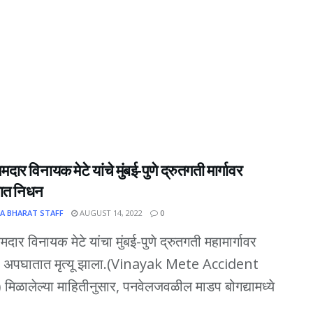
दार विनायक मेटे यांचे मुंबई-पुणे द्रुतगती मार्गावर
ात निधन
A BHARAT STAFF
AUGUST 14, 2022
0
दार विनायक मेटे यांचा मुंबई-पुणे द्रुतगती महामार्गावर
या अपघातात मृत्यू झाला.(Vinayak Mete Accident
िळालेल्या माहितीनुसार, पनवेलजवळील माडप बोगद्यामध्ये